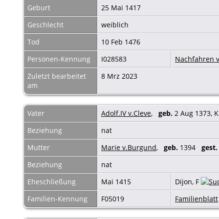
Geburt
25 Mai 1417
Geschlecht
weiblich
Tod
10 Feb 1476
Personen-Kennung
I028583
Nachfahren v
Zuletzt bearbeitet
8 Mrz 2023
am
Vater
Adolf.IV v.Cleve
,
geb.
2 Aug 1373, 
Beziehung
nat
Mutter
Marie v.Burgund
,
geb.
1394
gest.
Beziehung
nat
Eheschließung
Mai 1415
Dijon, F
Familien-Kennung
F05019
Familienblatt