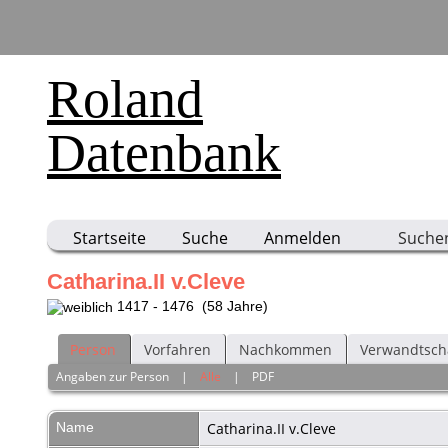
Roland
Datenbank
Startseite
Suche
Anmelden
Suche
Catharina.II v.Cleve
1417 - 1476 (58 Jahre)
Person
Vorfahren
Nachkommen
Verwandtsch
Angaben zur Person
|
Alle
|
PDF
Name
Catharina.II
v.Cleve