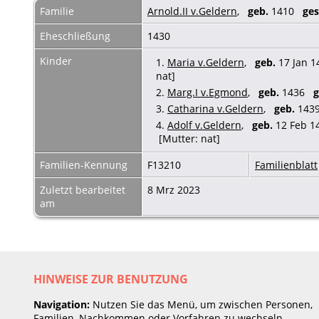
Familie
Arnold.II v.Geldern
,
geb.
1410
ges
Eheschließung
1430
Kinder
1.
Maria v.Geldern
,
geb.
17 Jan 1
nat]
2.
Marg.I v.Egmond
,
geb.
1436
g
3.
Catharina v.Geldern
,
geb.
14
4.
Adolf v.Geldern
,
geb.
12 Feb 
[Mutter: nat]
Familien-Kennung
F13210
Familienblatt
Zuletzt bearbeitet
8 Mrz 2023
am
HINWEISE ZUR BENUTZUNG
Navigation:
Nutzen Sie das Menü, um zwischen Personen,
Familien, Nachkommen oder Vorfahren zu wechseln.