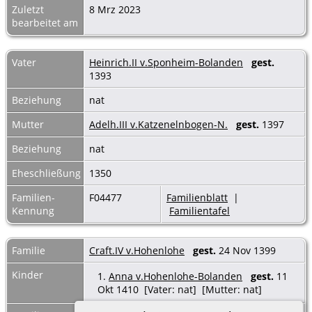
Zuletzt
8 Mrz 2023
bearbeitet am
Vater
Heinrich.II v.Sponheim-Bolanden
gest.
1393
Beziehung
nat
Mutter
Adelh.III v.Katzenelnbogen-N.
gest.
1397
Beziehung
nat
Eheschließung
1350
Familien-
F04477
Familienblatt
|
Kennung
Familientafel
Familie
Craft.IV v.Hohenlohe
gest.
24 Nov 1399
Kinder
1.
Anna v.Hohenlohe-Bolanden
gest.
11
Okt 1410 [Vater: nat] [Mutter: nat]