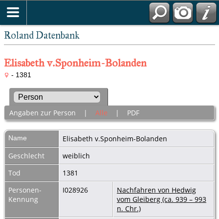
Roland Datenbank
Elisabeth v.Sponheim-Bolanden
- 1381
Angaben zur Person
|
Alle
|
PDF
Name
Elisabeth
v.Sponheim-Bolanden
Geschlecht
weiblich
Tod
1381
Personen-
I028926
Nachfahren von Hedwig
Kennung
vom Gleiberg (ca. 939 – 993
n. Chr.)