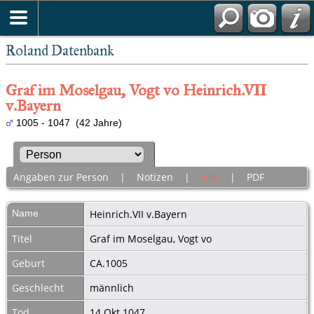
Roland Datenbank
Graf im Moselgau, Vogt vo Heinrich.VII
v.Bayern
1005 - 1047 (42 Jahre)
Angaben zur Person
|
Notizen
|
Alle
|
PDF
Name
Heinrich.VII
v.Bayern
Titel
Graf im Moselgau, Vogt vo
Geburt
CA.1005
Geschlecht
männlich
Tod
14 Okt 1047