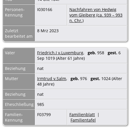
Personen-
I030166
Nachfahren von Hedwig
Kennung
vom Gleiberg (ca. 939 – 993
n. Chr.)
Zuletzt
8 Mrz 2023
bearbeitet am
Vater
Friedrich.I v.Luxemburg
,
geb.
958
gest.
6
Sep 1019 (Alter 61 Jahre)
Beziehung
nat
Mutter
Irmtrud v.Salm
,
geb.
976
gest.
1024 (Alter
48 Jahre)
Beziehung
nat
Eheschließung
985
Familien-
F03799
Familienblatt
|
Kennung
Familientafel