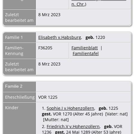
n. Chr.)
Zuletzt
8 Mrz 2023
bearbeitet am
Familie 1
Elisabeth v.Habsburg
,
geb.
1220
Familien-
F36205
Familienblatt
|
Kennung
Familientafel
Zuletzt
8 Mrz 2023
bearbeitet am
Familie 2
Eheschließung
VOR 1225
Kinder
1.
Sophie.I v.Hohenzollern
,
geb.
1225
gest.
VOR 1270 (Alter 45 Jahre) [Vater: nat]
[Mutter: nat]
2.
Friedrich.V v.Hohenzollern
,
geb.
VOR
1236
gest.
24 Mai 1289 (Alter 53 Jahre)