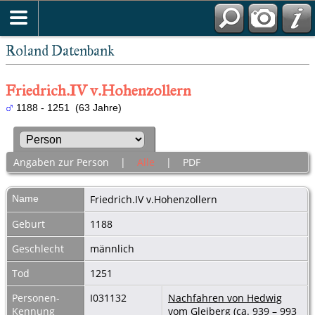
Roland Datenbank
Friedrich.IV v.Hohenzollern
1188 - 1251 (63 Jahre)
Angaben zur Person
|
Alle
|
PDF
Name
Friedrich.IV
v.Hohenzollern
Geburt
1188
Geschlecht
männlich
Tod
1251
Personen-
I031132
Nachfahren von Hedwig
Kennung
vom Gleiberg (ca. 939 – 993