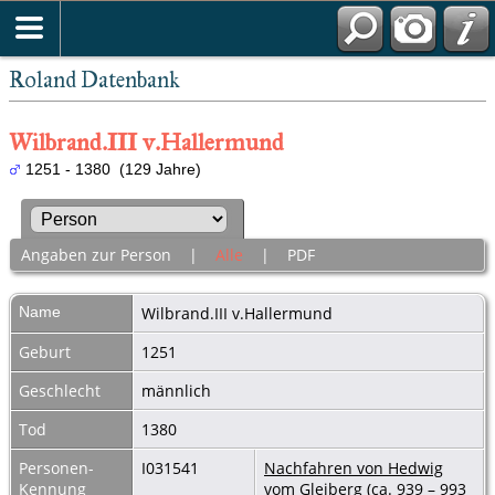
Roland Datenbank
Wilbrand.III v.Hallermund
1251 - 1380 (129 Jahre)
Angaben zur Person
|
Alle
|
PDF
Name
Wilbrand.III
v.Hallermund
Geburt
1251
Geschlecht
männlich
Tod
1380
Personen-
I031541
Nachfahren von Hedwig
Kennung
vom Gleiberg (ca. 939 – 993