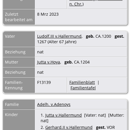
n. Chr.)
Zuletzt
8 Mrz 2023
bearbeitet am
Vater
Ludolf.III v.Hallermund
,
geb.
CA.1200
gest.
1267 (Alter 67 Jahre)
Beziehung
nat
Mutter
Jutta v.Hoya
,
geb.
CA.1204
Beziehung
nat
Familien-
F13139
Familienblatt
|
Kennung
Familientafel
Familie
Adelh. v.Adenoys
Kinder
1.
Jutta v.Hallermund
[Vater: nat] [Mutter:
nat]
2.
Gerhard.II v.Hallermund
gest.
VOR