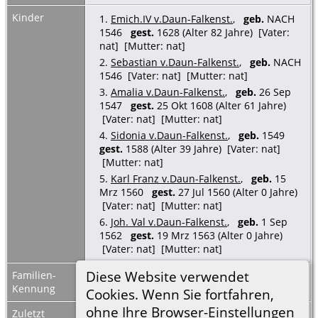
Kinder
1.
Emich.IV v.Daun-Falkenst.
,
geb.
NACH
1546
gest.
1628 (Alter 82 Jahre) [Vater:
nat] [Mutter: nat]
2.
Sebastian v.Daun-Falkenst.
,
geb.
NACH
1546 [Vater: nat] [Mutter: nat]
3.
Amalia v.Daun-Falkenst.
,
geb.
26 Sep
1547
gest.
25 Okt 1608 (Alter 61 Jahre)
[Vater: nat] [Mutter: nat]
4.
Sidonia v.Daun-Falkenst.
,
geb.
1549
gest.
1588 (Alter 39 Jahre) [Vater: nat]
[Mutter: nat]
5.
Karl Franz v.Daun-Falkenst.
,
geb.
15
Mrz 1560
gest.
27 Jul 1560 (Alter 0 Jahre)
[Vater: nat] [Mutter: nat]
6.
Joh. Val v.Daun-Falkenst.
,
geb.
1 Sep
1562
gest.
19 Mrz 1563 (Alter 0 Jahre)
[Vater: nat] [Mutter: nat]
Diese Website verwendet
Familien-
F03565
Familienblatt
|
Kennung
Familientafel
Cookies. Wenn Sie fortfahren,
ohne Ihre Browser-Einstellungen
Zuletzt
8 Mrz 2023