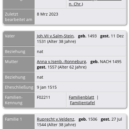
n. Chr.)
Zuletzt
8 Mrz 2023
bearbeitet am
Vater
Joh.VII v.Salm-Stein
,
geb.
1493
gest.
11 Dez
1531 (Alter 38 Jahre)
Beziehung
nat
Mutter
Anna v.Isenb.-Ronneburg
,
geb.
NACH 1495
gest.
1557 (Alter 62 Jahre)
Beziehung
nat
Eheschließung
9 Jan 1515
Familien-
F02211
Familienblatt
|
Kennung
Familientafel
Familie 1
Ruprecht v.Veldenz
,
geb.
1506
gest.
27 Jul
1544 (Alter 38 Jahre)