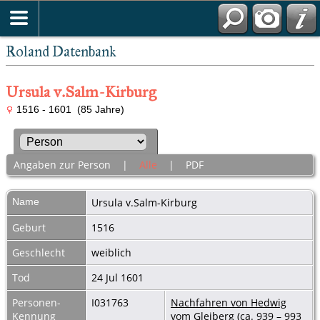
Roland Datenbank
Ursula v.Salm-Kirburg
1516 - 1601 (85 Jahre)
Angaben zur Person
|
Alle
|
PDF
Name
Ursula
v.Salm-Kirburg
Geburt
1516
Geschlecht
weiblich
Tod
24 Jul 1601
Personen-
I031763
Nachfahren von Hedwig
Kennung
vom Gleiberg (ca. 939 – 993