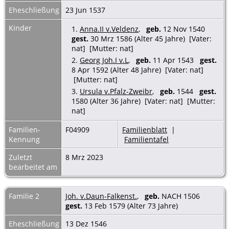
Eheschließung
23 Jun 1537
Kinder
1.
Anna.II v.Veldenz
,
geb.
12 Nov 1540
gest.
30 Mrz 1586 (Alter 45 Jahre) [Vater:
nat] [Mutter: nat]
2.
Georg Joh.I v.L
,
geb.
11 Apr 1543
gest.
8 Apr 1592 (Alter 48 Jahre) [Vater: nat]
[Mutter: nat]
3.
Ursula v.Pfalz-Zweibr
,
geb.
1544
gest.
1580 (Alter 36 Jahre) [Vater: nat] [Mutter:
nat]
Familien-
F04909
Familienblatt
|
Kennung
Familientafel
Zuletzt
8 Mrz 2023
bearbeitet am
Familie 2
Joh. v.Daun-Falkenst.
,
geb.
NACH 1506
gest.
13 Feb 1579 (Alter 73 Jahre)
Eheschließung
13 Dez 1546