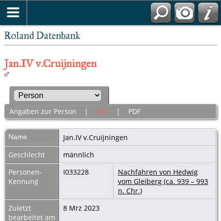
Roland Datenbank
Jan.IV v.Cruijningen
Angaben zur Person
|
Alle
|
PDF
Name
Jan.IV
v.Cruijningen
Geschlecht
männlich
Personen-
I033228
Nachfahren von Hedwig
Kennung
vom Gleiberg (ca. 939 – 993
n. Chr.)
Zuletzt
8 Mrz 2023
bearbeitet am