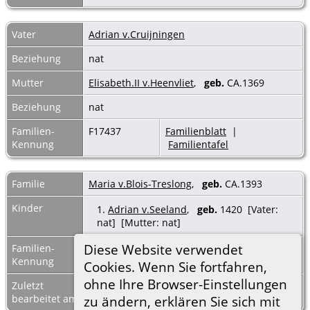
Vater
Adrian v.Cruijningen
Beziehung
nat
Mutter
Elisabeth.II v.Heenvliet
,
geb.
CA.1369
Beziehung
nat
Familien-
F17437
Familienblatt
|
Kennung
Familientafel
Familie
Maria v.Blois-Treslong
,
geb.
CA.1393
Kinder
1.
Adrian v.Seeland
,
geb.
1420 [Vater:
nat] [Mutter: nat]
Diese Website verwendet
Familien-
F13101
Familienblatt
|
Kennung
Familientafel
Cookies. Wenn Sie fortfahren,
ohne Ihre Browser-Einstellungen
Zuletzt
8 Mrz 2023
bearbeitet am
zu ändern, erklären Sie sich mit