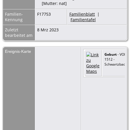
[Mutter: nat]
Familien-
F17753
Familienblatt
|
Kennung
Familientafel
Zuletzt
8 Mrz 2023
bearbeitet am
Ereignis-Karte
Geburt
- VOR
1512 -
Schwartzbach