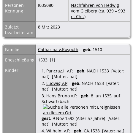
Personen-
I035080
Nachfahren von Hedwig
Kennung
vom Gleiberg (ca. 939 – 993
n. Chr.)
Zuletzt
8 Mrz 2023
bearbeitet am
Familie
Catharina v.Kospoth
,
geb.
1510
Eheschließung
1533 [
1
]
Kinder
1.
Pancraz.II v.P
,
geb.
NACH 1533 [Vater:
nat] [Mutter: nat]
2.
Ludwig v.P
,
geb.
NACH 1533 [Vater:
nat] [Mutter: nat]
3.
Hans Bruno v.P
,
geb.
8 Jun 1535, auf
Schwartzbach
gest.
9 Nov 1592 (Alter 57 Jahre) [Vater:
nat] [Mutter: nat]
4.
Wilhelm v.P
,
geb.
CA.1538 [Vater: nat]