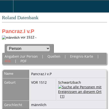
Roland Datenbank
Pancraz.I v.P
vor 1512 -
Angaben zur Person
|
Quellen
|
Ereignis-Karte
|
Alle
|
PDF
Name
Pancraz.I
v.P
Geburt
VOR 1512
Schwartzbach
[
1
]
Geschlecht
männlich