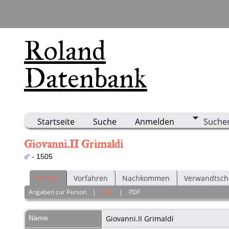
Roland
Datenbank
Startseite
Suche
Anmelden
Suche
Giovanni.II Grimaldi
- 1505
Person
Vorfahren
Nachkommen
Verwandtsch
Angaben zur Person
|
Alle
|
PDF
Name
Giovanni.II
Grimaldi