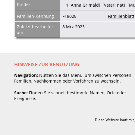
Kinder
1.
Anna Grimaldi
[Vater: nat] [Mut
Familien-Kennung
F18028
Familienblatt
Zuletzt bearbeitet
8 Mrz 2023
am
HINWEISE ZUR BENUTZUNG
Navigation:
Nutzen Sie das Menü, um zwischen Personen,
Familien, Nachkommen oder Vorfahren zu wechseln.
Suche:
Finden Sie schnell bestimmte Namen, Orte oder
Ereignisse.
Diese Website läuft mit