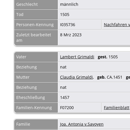
Geschlecht
männlich
Tod
1505
Personen-Kennung
I035736
Nachfahren v
Zuletzt bearbeitet
8 Mrz 2023
am
Vater
Lambert Grimaldi
gest.
1505
Beziehung
nat
Mutter
Claudia Grimaldi
,
geb.
CA.1451
ge
Beziehung
nat
Eheschließung
1457
Familien-Kennung
F07200
Familienblatt
Familie
Joa. Antonia v.Savoyen