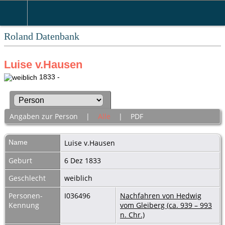
Roland Datenbank
Luise v.Hausen
1833 -
Angaben zur Person
|
Alle
|
PDF
Name
Luise
v.Hausen
Geburt
6 Dez 1833
Geschlecht
weiblich
Personen-
I036496
Nachfahren von Hedwig
Kennung
vom Gleiberg (ca. 939 – 993
n. Chr.)