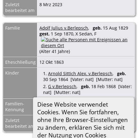
Zuletzt
8 Mrz 2023
bearbeitet am
Familie
Adolf Julius v.Berlepsch
,
geb.
15 Aug 1829
gest.
1 Sep 1870, X Sedan, F
(Alter 41 Jahre)
Eheschließung
12 Okt 1863
Kinder
1.
Arnold Sittich Alex. v.Berlepsch
,
geb.
30 Sep 1864 [Vater: nat] [Mutter: nat]
2.
G v.Berlepsch
,
geb.
18 Feb 1868 [Vater:
nat] [Mutter: nat]
Diese Website verwendet
Familien-
F18283
Familienblatt
|
Kennung
Familientafel
Cookies. Wenn Sie fortfahren,
ohne Ihre Browser-Einstellungen
Zuletzt
8 Mrz 2023
bearbeitet am
zu ändern, erklären Sie sich mit
der Nutzung von Cookies