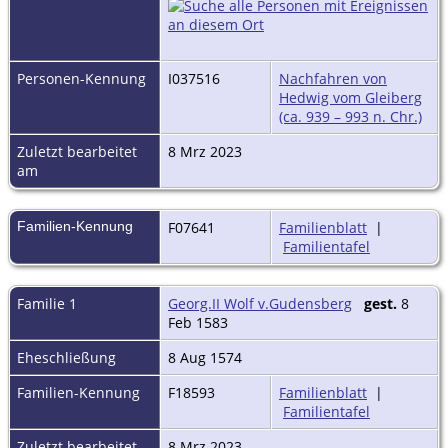
Personen-Kennung
I037516
Nachfahren von
Hedwig vom Gleiberg
(ca. 939 – 993 n. Chr.)
Zuletzt bearbeitet
8 Mrz 2023
am
Familien-Kennung
F07641
Familienblatt
|
Familientafel
Familie 1
Georg.II Wolf v.Gudensberg
gest.
8
Feb 1583
Eheschließung
8 Aug 1574
Familien-Kennung
F18593
Familienblatt
|
Familientafel
Zuletzt bearbeitet
8 Mrz 2023