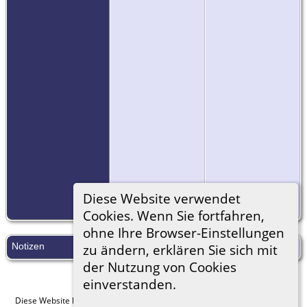
=
Link zu Google
Diese Website verwendet
Earth
Cookies. Wenn Sie fortfahren,
ohne Ihre Browser-Einstellungen
Notizen
Grabstein mit 8 Ahnenwappen
zu ändern, erklären Sie sich mit
der Nutzung von Cookies
einverstanden.
Diese Website läuft mit
The Next Generation of Genealogy Sitebuilding
v.