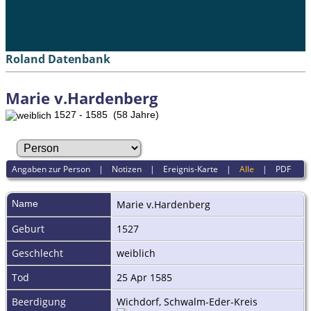
Roland Datenbank
Marie v.Hardenberg
1527 - 1585 (58 Jahre)
Angaben zur Person
|
Notizen
|
Ereignis-Karte
|
Alle
|
PDF
Name
Marie
v.Hardenberg
Geburt
1527
Geschlecht
weiblich
Tod
25 Apr 1585
Beerdigung
Wichdorf, Schwalm-Eder-Kreis