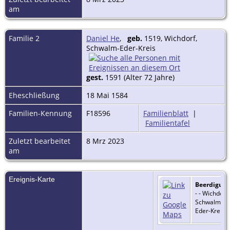
am
Familie 2
Daniel He
,
geb.
1519, Wichdorf,
Schwalm-Eder-Kreis
gest.
1591 (Alter 72 Jahre)
Eheschließung
18 Mai 1584
Familien-Kennung
F18596
Familienblatt
|
Familientafel
Zuletzt bearbeitet
8 Mrz 2023
am
Ereignis-Karte
Beerdigun
- - Wichdorf,
Schwalm-
Eder-Kreis