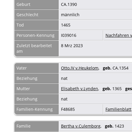
Geburt
CA.1390
Geschlecht
männlich
Tod
1465
Personen-Kennung
I039016
Nachfahren v
Zuletzt bearbeitet
8 Mrz 2023
am
Vater
Otto.IV v.Heukelom
,
geb.
CA.1354
Beziehung
nat
Mutter
Elisabeth v.Lynden
,
geb.
1365
ges
Beziehung
nat
Familien-Kennung
F48685
Familienblatt
Familie
Bertha v.Culemborg
,
geb.
1423