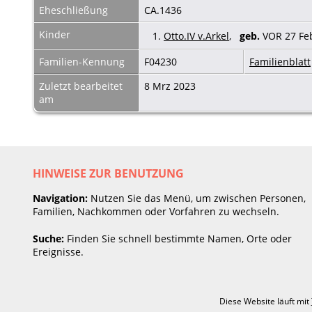
Eheschließung
CA.1436
Kinder
1.
Otto.IV v.Arkel
,
geb.
VOR 27 Feb
Familien-Kennung
F04230
Familienblatt
Zuletzt bearbeitet
8 Mrz 2023
am
HINWEISE ZUR BENUTZUNG
Navigation:
Nutzen Sie das Menü, um zwischen Personen,
Familien, Nachkommen oder Vorfahren zu wechseln.
Suche:
Finden Sie schnell bestimmte Namen, Orte oder
Ereignisse.
Diese Website läuft mit