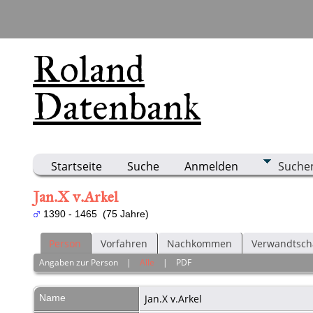
Roland
Datenbank
Startseite
Suche
Anmelden
Suche
Jan.X v.Arkel
1390 - 1465 (75 Jahre)
Person
Vorfahren
Nachkommen
Verwandtsch
Angaben zur Person
|
Alle
|
PDF
Name
Jan.X
v.Arkel