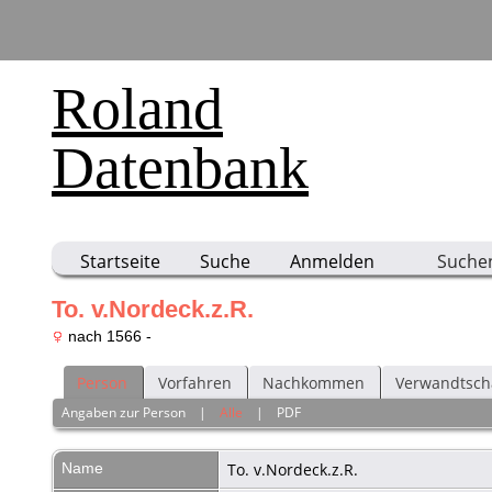
Roland
Datenbank
Startseite
Suche
Anmelden
Suche
To. v.Nordeck.z.R.
nach 1566 -
Person
Vorfahren
Nachkommen
Verwandtsch
Angaben zur Person
|
Alle
|
PDF
Name
To.
v.Nordeck.z.R.