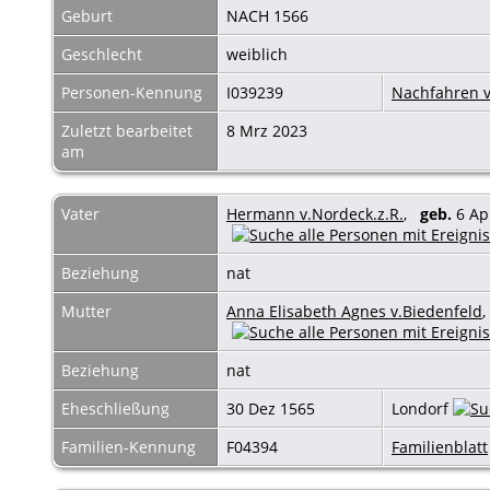
Geburt
NACH 1566
Geschlecht
weiblich
Personen-Kennung
I039239
Nachfahren v
Zuletzt bearbeitet
8 Mrz 2023
am
Vater
Hermann v.Nordeck.z.R.
,
geb.
6 Ap
Beziehung
nat
Mutter
Anna Elisabeth Agnes v.Biedenfeld
Beziehung
nat
Eheschließung
30 Dez 1565
Londorf
Familien-Kennung
F04394
Familienblatt