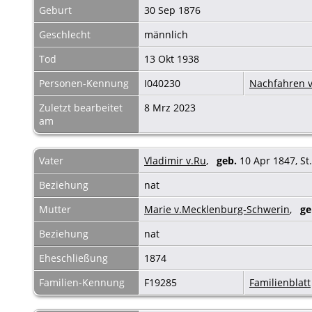
Geburt
30 Sep 1876
Geschlecht
männlich
Tod
13 Okt 1938
Personen-Kennung
I040230
Nachfahren v
Zuletzt bearbeitet
8 Mrz 2023
am
Vater
Vladimir v.Ru
,
geb.
10 Apr 1847, St
Beziehung
nat
Mutter
Marie v.Mecklenburg-Schwerin
,
ge
Beziehung
nat
Eheschließung
1874
Familien-Kennung
F19285
Familienblatt