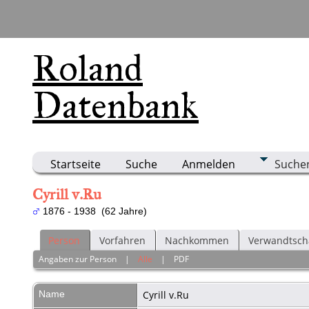
Roland
Datenbank
Startseite
Suche
Anmelden
Suche
Cyrill v.Ru
1876 - 1938 (62 Jahre)
Person
Vorfahren
Nachkommen
Verwandtsch
Angaben zur Person
|
Alle
|
PDF
Name
Cyrill
v.Ru