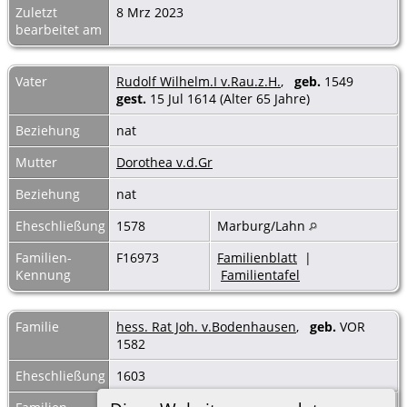
Zuletzt
8 Mrz 2023
bearbeitet am
Vater
Rudolf Wilhelm.I v.Rau.z.H.
,
geb.
1549
gest.
15 Jul 1614 (Alter 65 Jahre)
Beziehung
nat
Mutter
Dorothea v.d.Gr
Beziehung
nat
Eheschließung
1578
Marburg/Lahn
Familien-
F16973
Familienblatt
|
Kennung
Familientafel
Familie
hess. Rat Joh. v.Bodenhausen
,
geb.
VOR
1582
Eheschließung
1603