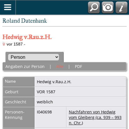
Roland Datenbank
Hedwig v.Rau.z.H.
vor 1587 -
Angaben zur Person
|
Alle
|
PDF
Name
Hedwig
v.Rau.z.H.
Geburt
VOR 1587
Geschlecht
weiblich
Personen-
I040698
Nachfahren von Hedwig
Kennung
vom Gleiberg (ca. 939 – 993
n. Chr.)