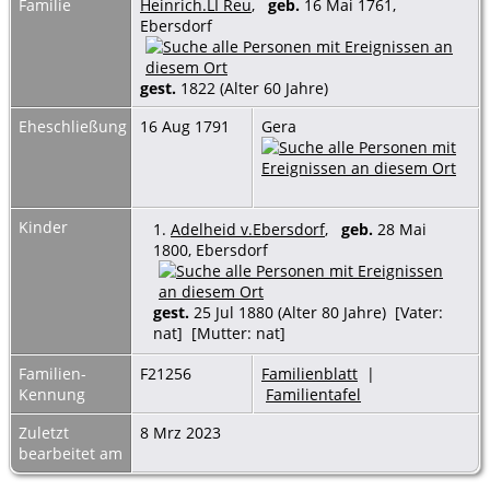
Familie
Heinrich.LI Reu
,
geb.
16 Mai 1761,
Ebersdorf
gest.
1822 (Alter 60 Jahre)
Eheschließung
16 Aug 1791
Gera
Kinder
1.
Adelheid v.Ebersdorf
,
geb.
28 Mai
1800, Ebersdorf
gest.
25 Jul 1880 (Alter 80 Jahre) [Vater:
nat] [Mutter: nat]
Familien-
F21256
Familienblatt
|
Kennung
Familientafel
Zuletzt
8 Mrz 2023
bearbeitet am