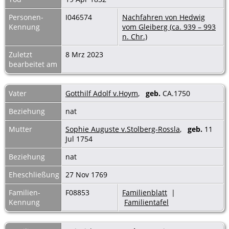
Personen-
I046574
Nachfahren von Hedwig
Kennung
vom Gleiberg (ca. 939 – 993
n. Chr.)
Zuletzt
8 Mrz 2023
bearbeitet am
Vater
Gotthilf Adolf v.Hoym
,
geb.
CA.1750
Beziehung
nat
Mutter
Sophie Auguste v.Stolberg-Rossla
,
geb.
11
Jul 1754
Beziehung
nat
Eheschließung
27 Nov 1769
Familien-
F08853
Familienblatt
|
Kennung
Familientafel