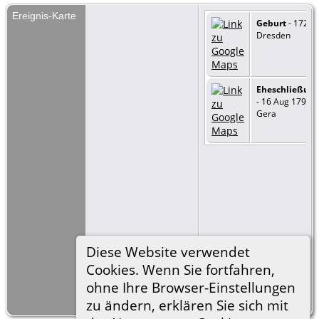
Ereignis-Karte
Geburt
- 1722 -
Dresden
Eheschließun
- 16 Aug 1791 -
Gera
Diese Website verwendet
Cookies. Wenn Sie fortfahren,
ohne Ihre Browser-Einstellungen
=
Link zu Google
Earth
zu ändern, erklären Sie sich mit