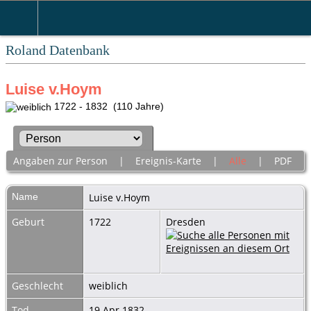
Roland Datenbank
Luise v.Hoym
1722 - 1832 (110 Jahre)
Angaben zur Person
|
Ereignis-Karte
|
Alle
|
PDF
Name
Luise
v.Hoym
Geburt
1722
Dresden
Geschlecht
weiblich
Tod
19 Apr 1832