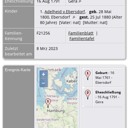
Eheschließung
16 Aug 1791
Gera
Kinder
1.
Adelheid v.Ebersdorf
,
geb.
28 Mai
1800, Ebersdorf
gest.
25 Jul 1880 (Alter
80 Jahre) [Vater: nat] [Mutter: nat]
Familien-
F21256
Familienblatt
|
Kennung
Familientafel
Zuletzt
8 Mrz 2023
bearbeitet am
Ereignis-Karte
Geburt
- 16
+
Mai 1761 -
–
Ebersdorf
Eheschließung
- 16 Aug 1791 -
Gera