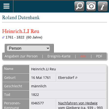
Roland Datenbank
Heinrich.LI Reu
1761 - 1822 (60 Jahre)
Angaben zur Person
|
Ereignis-Karte
|
Alle
|
PDF
Name
Heinrich.LI
Reu
Geburt
16 Mai 1761
Ebersdorf
Geschlecht
männlich
Tod
1822
Personen-
I046577
Nachfahren von Hedwig
Kennung
vom Gleiberg (ca. 939 – 993