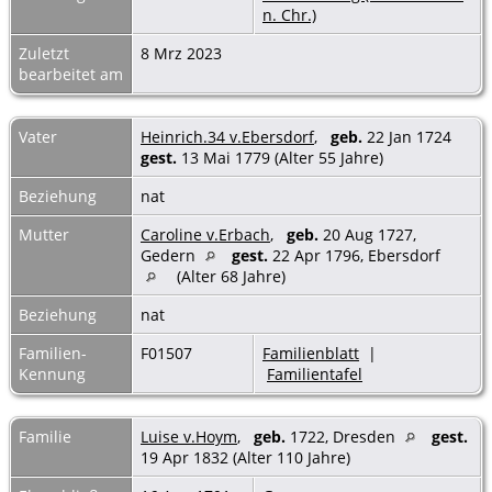
n. Chr.)
Zuletzt
8 Mrz 2023
bearbeitet am
Vater
Heinrich.34 v.Ebersdorf
,
geb.
22 Jan 1724
gest.
13 Mai 1779 (Alter 55 Jahre)
Beziehung
nat
Mutter
Caroline v.Erbach
,
geb.
20 Aug 1727,
Gedern
gest.
22 Apr 1796, Ebersdorf
(Alter 68 Jahre)
Beziehung
nat
Familien-
F01507
Familienblatt
|
Kennung
Familientafel
Familie
Luise v.Hoym
,
geb.
1722, Dresden
gest.
19 Apr 1832 (Alter 110 Jahre)