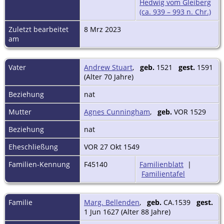
Hedwig vom Gleiberg
(ca. 939 – 993 n. Chr.)
Zuletzt bearbeitet
8 Mrz 2023
am
Vater
Andrew Stuart
,
geb.
1521
gest.
1591
(Alter 70 Jahre)
Beziehung
nat
Mutter
Agnes Cunningham
,
geb.
VOR 1529
Beziehung
nat
Eheschließung
VOR 27 Okt 1549
Familien-Kennung
F45140
Familienblatt
|
Familientafel
Familie
Marg. Bellenden
,
geb.
CA.1539
gest.
1 Jun 1627 (Alter 88 Jahre)