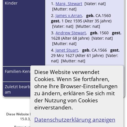
Kinder
1.
Marg. Stewart
[Vater: nat]
[Mutter: nat]
2.
James v.Arran
,
geb.
CA.1560
gest.
1 Dez 1595 (Alter 35 Jahre)
[Vater: nat] [Mutter: nat]
3.
Andrew Stewart
,
geb.
1560
gest.
1628 (Alter 68 Jahre) [Vater: nat]
[Mutter: nat]
4.
Janet Stuart
,
geb.
CA.1566
gest.
29 Mrz 1627 (Alter 61 Jahre) [Vater:
nat] [Mutter: nat]
Diese Website verwendet
Familien-Kennung
F42204
Familienblatt
|
Familientafel
Cookies. Wenn Sie fortfahren,
ohne Ihre Browser-Einstellungen
Zuletzt bearbeitet
8 Mrz 2023
am
zu ändern, erklären Sie sich mit
der Nutzung von Cookies
einverstanden.
Diese Website läuft mit
The Next Generation of Genealogy Sitebuilding
v.
Datenschutzerklärung anzeigen
15.0.3, programmiert von Darrin Lythgoe © 2001-2026.