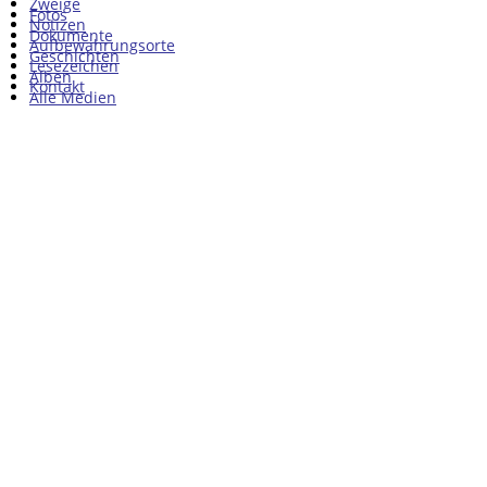
Zweige
Fotos
Notizen
Dokumente
Aufbewahrungsorte
Geschichten
Lesezeichen
Alben
Kontakt
Alle Medien