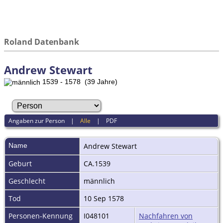
Roland Datenbank
Andrew Stewart
1539 - 1578 (39 Jahre)
Angaben zur Person
|
Alle
|
PDF
Name
Andrew
Stewart
Geburt
CA.1539
Geschlecht
männlich
Tod
10 Sep 1578
Personen-Kennung
I048101
Nachfahren von