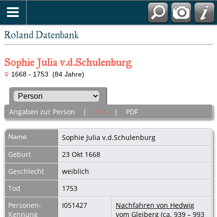
Roland Datenbank
Sophie Julia v.d.Schulenburg
1668 - 1753 (84 Jahre)
Angaben zur Person
|
Alle
|
PDF
Name
Sophie Julia
v.d.Schulenburg
Geburt
23 Okt 1668
Geschlecht
weiblich
Tod
1753
Personen-
I051427
Nachfahren von Hedwig
Kennung
vom Gleiberg (ca. 939 – 993