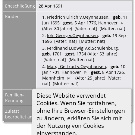
Eheschließung
28 Apr 1691
Kinder
1.
Friedrich Ulrich v.Oeynhausen
,
geb.
11
Jun 1695
gest.
5 Apr 1776, Hannover
(Alter 80 Jahre) [Vater: nat] [Mutter: nat]
2.
Joh. Georg v.Oeynhausen
,
geb.
19 Sep
1696 [Vater: nat] [Mutter: nat]
3.
Ferdinand Ludwig v.d.Schulenburg
,
geb.
1701
gest.
1754 (Alter 53 Jahre)
[Vater: nat] [Mutter: nat]
4.
Marg. Gertrud v.Oeynhausen
,
geb.
10
Jan 1701, Hannover
gest.
8 Apr 1726,
Mannheim
(Alter 25 Jahre) [Vater:
nat] [Mutter: nat]
Diese Website verwendet
Familien-
F23106
Familienblatt
|
Kennung
Familientafel
Cookies. Wenn Sie fortfahren,
ohne Ihre Browser-Einstellungen
Zuletzt
8 Mrz 2023
bearbeitet am
zu ändern, erklären Sie sich mit
der Nutzung von Cookies
einverstanden.