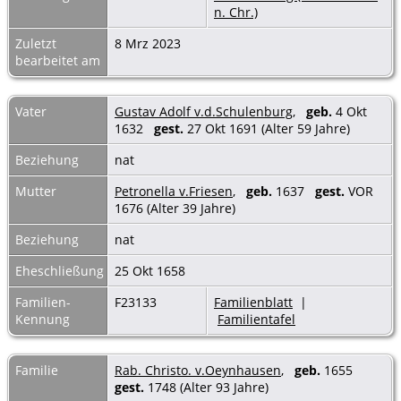
n. Chr.)
Zuletzt
8 Mrz 2023
bearbeitet am
Vater
Gustav Adolf v.d.Schulenburg
,
geb.
4 Okt
1632
gest.
27 Okt 1691 (Alter 59 Jahre)
Beziehung
nat
Mutter
Petronella v.Friesen
,
geb.
1637
gest.
VOR
1676 (Alter 39 Jahre)
Beziehung
nat
Eheschließung
25 Okt 1658
Familien-
F23133
Familienblatt
|
Kennung
Familientafel
Familie
Rab. Christo. v.Oeynhausen
,
geb.
1655
gest.
1748 (Alter 93 Jahre)