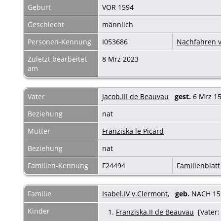
Geburt
VOR 1594
Geschlecht
männlich
Personen-Kennung
I053686
Nachfahren v
Zuletzt bearbeitet
8 Mrz 2023
am
Vater
Jacob.III de Beauvau
gest.
6 Mrz 1
Beziehung
nat
Mutter
Franziska le Picard
Beziehung
nat
Familien-Kennung
F24494
Familienblatt
Familie
Isabel.IV v.Clermont
,
geb.
NACH 1
Kinder
1.
Franziska.II de Beauvau
[Vater: 