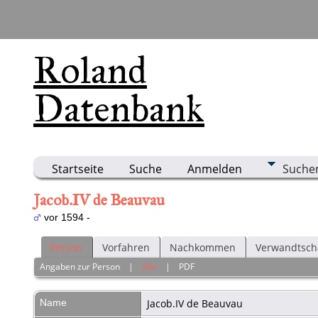
Roland
Datenbank
Startseite
Suche
Anmelden
Suche
Jacob.IV de Beauvau
vor 1594 -
Person
Vorfahren
Nachkommen
Verwandtsch
Angaben zur Person
|
Alle
|
PDF
Name
Jacob.IV
de Beauvau