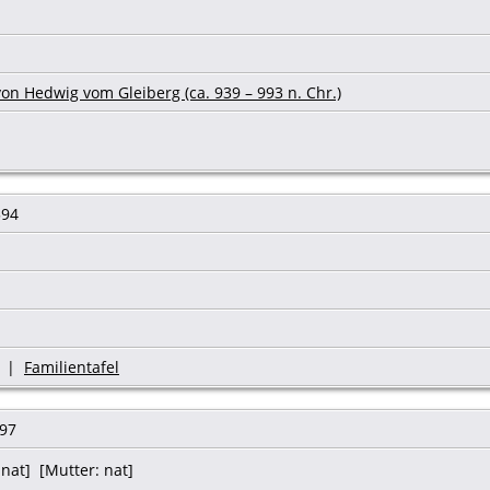
on Hedwig vom Gleiberg (ca. 939 – 993 n. Chr.)
594
|
Familientafel
597
nat] [Mutter: nat]