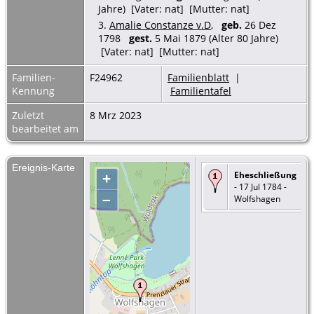
Jahre) [Vater: nat] [Mutter: nat]
3.
Amalie Constanze v.D
,
geb.
26 Dez
1798
gest.
5 Mai 1879 (Alter 80 Jahre)
[Vater: nat] [Mutter: nat]
Familien-
F24962
Familienblatt
|
Kennung
Familientafel
Zuletzt
8 Mrz 2023
bearbeitet am
Ereignis-Karte
Eheschließung
+
- 17 Jul 1784 -
–
Wolfshagen