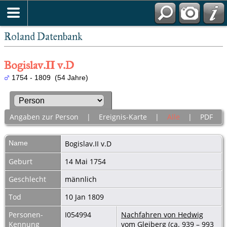
Roland Datenbank
Bogislav.II v.D
1754 - 1809 (54 Jahre)
Angaben zur Person
|
Ereignis-Karte
|
Alle
|
PDF
Name
Bogislav.II
v.D
Geburt
14 Mai 1754
Geschlecht
männlich
Tod
10 Jan 1809
Personen-
I054994
Nachfahren von Hedwig
Kennung
vom Gleiberg (ca. 939 – 993