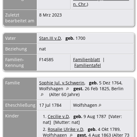
n. Chr.)
Zuletzt
8 Mrz 2023
bearbeitet am
Vater
Stan.III v.D
,
geb.
1700
Beziehung
nat
Familien-
F14585
Familienblatt
|
Kennung
Familientafel
Familie
Sophie Jul. v.Schwerin
,
geb.
5 Dez 1764,
Wolfshagen
gest.
26 Feb 1825, Berlin
(Alter 60 Jahre)
Eheschließung
17 Jul 1784
Wolfshagen
Kinder
1.
Cecilie v.D
,
geb.
9 Aug 1787 [Vater:
nat] [Mutter: nat]
2.
Rosalie Ulrike v.D
,
geb.
4 Okt 1789,
Wolfshagen
gest.
4 Aug 1863 (Alter 73