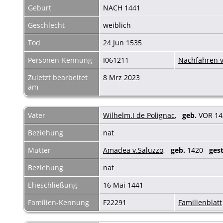
Geburt
NACH 1441
Geschlecht
weiblich
Tod
24 Jun 1535
Personen-Kennung
I061211
Nachfahren v
Zuletzt bearbeitet
8 Mrz 2023
am
Vater
Wilhelm.I de Polignac
,
geb.
VOR 1
Beziehung
nat
Mutter
Amadea v.Saluzzo
,
geb.
1420
gest
Beziehung
nat
Eheschließung
16 Mai 1441
Familien-Kennung
F22291
Familienblatt