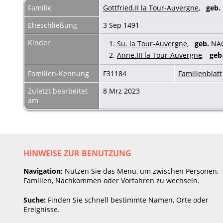
Familie
Gottfried.II la Tour-Auvergne
,
geb.
Eheschließung
3 Sep 1491
Kinder
1.
Su. la Tour-Auvergne
,
geb.
NA
2.
Anne.III la Tour-Auvergne
,
geb
Familien-Kennung
F31184
Familienblatt
Zuletzt bearbeitet
8 Mrz 2023
am
HINWEISE ZUR BENUTZUNG
Navigation:
Nutzen Sie das Menü, um zwischen Personen,
Familien, Nachkommen oder Vorfahren zu wechseln.
Suche:
Finden Sie schnell bestimmte Namen, Orte oder
Ereignisse.