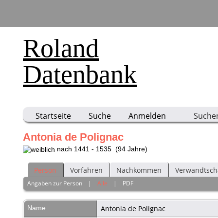
Roland
Datenbank
Startseite
Suche
Anmelden
Suche
Antonia de Polignac
nach 1441 - 1535 (94 Jahre)
Person
Vorfahren
Nachkommen
Verwandtsch
Angaben zur Person
|
Alle
|
PDF
Name
Antonia
de Polignac