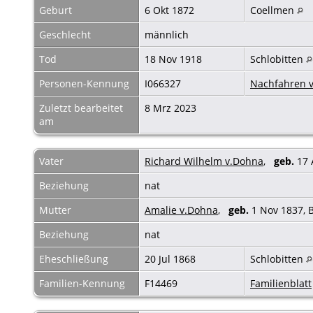
Geburt
6 Okt 1872
Coellmen
Geschlecht
männlich
Tod
18 Nov 1918
Schlobitten
Personen-Kennung
I066327
Nachfahren v
Zuletzt bearbeitet
8 Mrz 2023
am
Vater
Richard Wilhelm v.Dohna
,
geb.
17 
Beziehung
nat
Mutter
Amalie v.Dohna
,
geb.
1 Nov 1837, 
Beziehung
nat
Eheschließung
20 Jul 1868
Schlobitten
Familien-Kennung
F14469
Familienblatt