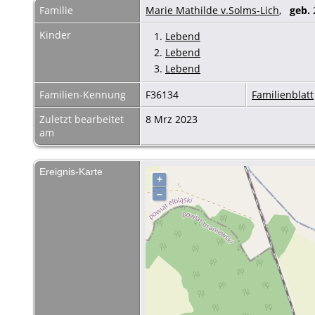
Familie
Marie Mathilde v.Solms-Lich
,
geb.
Kinder
1.
Lebend
2.
Lebend
3.
Lebend
Familien-Kennung
F36134
Familienblatt
Zuletzt bearbeitet
8 Mrz 2023
am
Ereignis-Karte
+
–