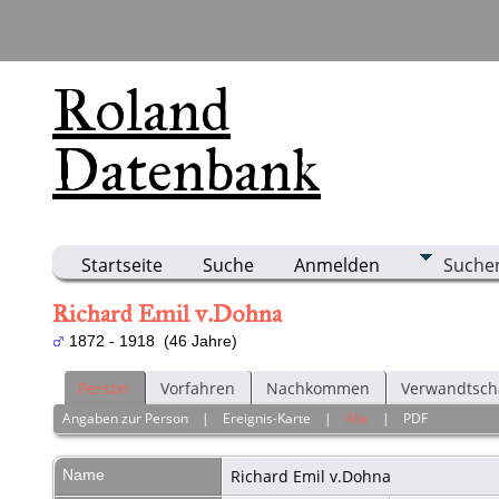
Roland
Datenbank
Startseite
Suche
Anmelden
Suche
Richard Emil v.Dohna
1872 - 1918 (46 Jahre)
Person
Vorfahren
Nachkommen
Verwandtsch
Angaben zur Person
|
Ereignis-Karte
|
Alle
|
PDF
Name
Richard Emil
v.Dohna