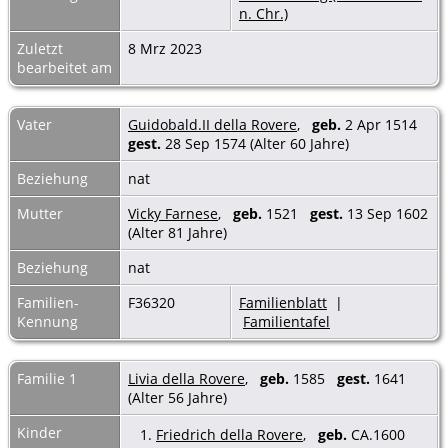
n. Chr.)
Zuletzt
8 Mrz 2023
bearbeitet am
Vater
Guidobald.II della Rovere
,
geb.
2 Apr 1514
gest.
28 Sep 1574 (Alter 60 Jahre)
Beziehung
nat
Mutter
Vicky Farnese
,
geb.
1521
gest.
13 Sep 1602
(Alter 81 Jahre)
Beziehung
nat
Familien-
F36320
Familienblatt
|
Kennung
Familientafel
Familie 1
Livia della Rovere
,
geb.
1585
gest.
1641
(Alter 56 Jahre)
Kinder
1.
Friedrich della Rovere
,
geb.
CA.1600