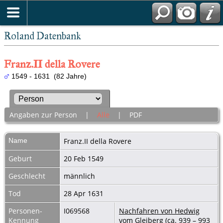
Roland Datenbank
Franz.II della Rovere
1549 - 1631 (82 Jahre)
Angaben zur Person
|
Alle
|
PDF
Name
Franz.II
della Rovere
Geburt
20 Feb 1549
Geschlecht
männlich
Tod
28 Apr 1631
Personen-
I069568
Nachfahren von Hedwig
Kennung
vom Gleiberg (ca. 939 – 993