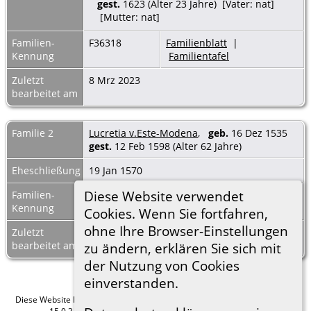
gest.
1623 (Alter 23 Jahre) [Vater: nat]
[Mutter: nat]
Familien-
F36318
Familienblatt
|
Kennung
Familientafel
Zuletzt
8 Mrz 2023
bearbeitet am
Familie 2
Lucretia v.Este-Modena
,
geb.
16 Dez 1535
gest.
12 Feb 1598 (Alter 62 Jahre)
Eheschließung
19 Jan 1570
Diese Website verwendet
Familien-
F41176
Familienblatt
|
Kennung
Familientafel
Cookies. Wenn Sie fortfahren,
ohne Ihre Browser-Einstellungen
Zuletzt
8 Mrz 2023
bearbeitet am
zu ändern, erklären Sie sich mit
der Nutzung von Cookies
einverstanden.
Diese Website läuft mit
The Next Generation of Genealogy Sitebuilding
v.