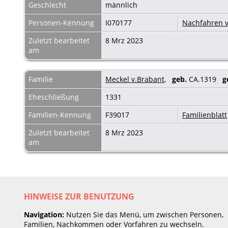
Geschlecht
männlich
Personen-Kennung
I070177
Nachfahren v
Zuletzt bearbeitet
8 Mrz 2023
am
Familie
Meckel v.Brabant
,
geb.
CA.1319
g
Eheschließung
1331
Familien-Kennung
F39017
Familienblatt
Zuletzt bearbeitet
8 Mrz 2023
am
HINWEISE ZUR BENUTZUNG
Navigation:
Nutzen Sie das Menü, um zwischen Personen,
Familien, Nachkommen oder Vorfahren zu wechseln.