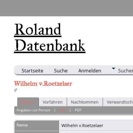
Roland
Datenbank
Startseite
Suche
Anmelden
Suche
Wilhelm v.Roetzelaer
Person
Vorfahren
Nachkommen
Verwandtsch
Angaben zur Person
|
Alle
|
PDF
Name
Wilhelm
v.Roetzelaer