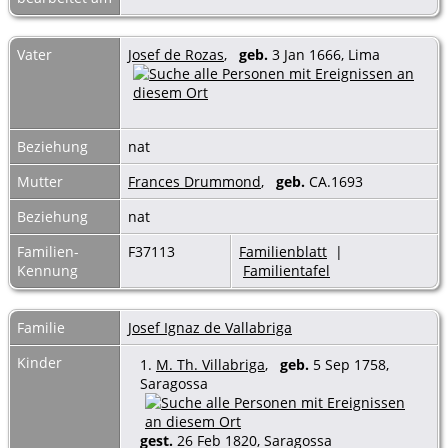
Vater
Josef de Rozas
,
geb.
3 Jan 1666, Lima
Beziehung
nat
Mutter
Frances Drummond
,
geb.
CA.1693
Beziehung
nat
Familien-
F37113
Familienblatt
|
Kennung
Familientafel
Familie
Josef Ignaz de Vallabriga
Kinder
1.
M. Th. Villabriga
,
geb.
5 Sep 1758,
Saragossa
gest.
26 Feb 1820, Saragossa