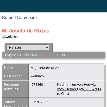
Roland Datenbank
M. Josefa de Rozas
Angaben zur Person
|
Alle
|
PDF
Name
M. Josefa
de Rozas
Geschlecht
weiblich
Personen-
I071460
Nachfahren von Hedwig
Kennung
vom Gleiberg (ca. 939 – 993
n. Chr.)
Zuletzt
8 Mrz 2023
bearbeitet am