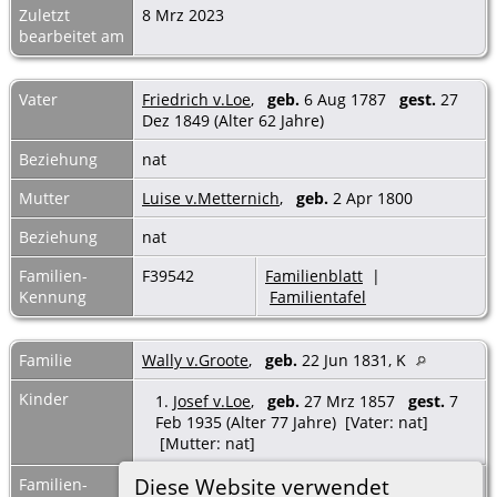
Zuletzt
8 Mrz 2023
bearbeitet am
Vater
Friedrich v.Loe
,
geb.
6 Aug 1787
gest.
27
Dez 1849 (Alter 62 Jahre)
Beziehung
nat
Mutter
Luise v.Metternich
,
geb.
2 Apr 1800
Beziehung
nat
Familien-
F39542
Familienblatt
|
Kennung
Familientafel
Familie
Wally v.Groote
,
geb.
22 Jun 1831, K
Kinder
1.
Josef v.Loe
,
geb.
27 Mrz 1857
gest.
7
Feb 1935 (Alter 77 Jahre) [Vater: nat]
[Mutter: nat]
Diese Website verwendet
Familien-
F39545
Familienblatt
|