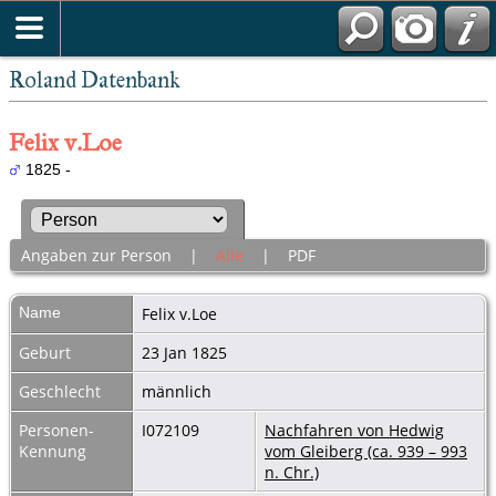
Roland Datenbank
Felix v.Loe
1825 -
Angaben zur Person
|
Alle
|
PDF
Name
Felix
v.Loe
Geburt
23 Jan 1825
Geschlecht
männlich
Personen-
I072109
Nachfahren von Hedwig
Kennung
vom Gleiberg (ca. 939 – 993
n. Chr.)