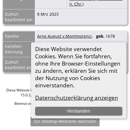
n. Chr.)
Zuletzt
8 Mrz 2023
bearbeitet am
Familie
Arne August v.Montmorenci
,
geb.
1678
Familien-
F39747
Familienblatt
|
Diese Website verwendet
Kennung
Familientafel
Cookies. Wenn Sie fortfahren,
Zuletzt
8 Mrz 2023
ohne Ihre Browser-Einstellungen
bearbeitet am
zu ändern, erklären Sie sich mit
der Nutzung von Cookies
einverstanden.
Diese Website läuft mit
The Next Generation of Genealogy Sitebuilding
v.
15.0.3, programmiert von Darrin Lythgoe © 2001-2026.
Datenschutzerklärung anzeigen
Betreut von
Roland zu Dortmund e.V.
. |
Datenschutzerklärung
.
Verstanden
Hier geht es zum Impressum
Zur Desktop-Webseite wechseln