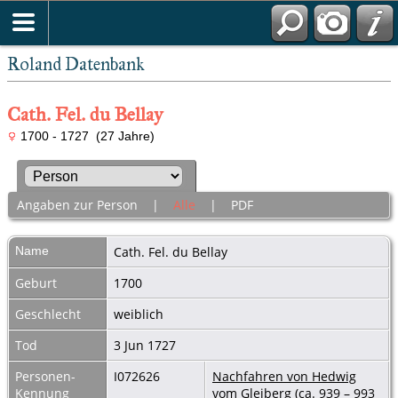
Roland Datenbank
Cath. Fel. du Bellay
1700 - 1727 (27 Jahre)
Angaben zur Person
|
Alle
|
PDF
Name
Cath. Fel.
du Bellay
Geburt
1700
Geschlecht
weiblich
Tod
3 Jun 1727
Personen-
I072626
Nachfahren von Hedwig
Kennung
vom Gleiberg (ca. 939 – 993