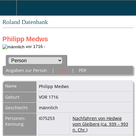
Roland Datenbank
Philipp Medws
vor 1716 -
Angaben zur Person
|
Alle
|
PDF
Name
Philipp
Medws
Geburt
VOR 1716
Geschlecht
männlich
Personen-
I075253
Nachfahren von Hedwig
Kennung
vom Gleiberg (ca. 939 – 993
n. Chr.)