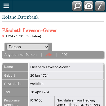
Roland Datenbank
Elisabeth Leveson-Gower
1724 - 1784 (60 Jahre)
Angaben zur Person
|
Alle
|
PDF
Name
Elisabeth
Leveson-Gower
Geburt
20 Jan 1724
Geschlecht
weiblich
Tod
28 Apr 1784
Personen-
I076155
Nachfahren von Hedwig
Kennung
vom Gleiberg (ca. 939 – 993