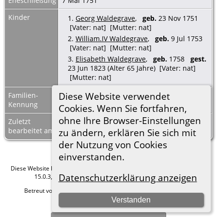
Eheschließung
7 Mai 1751
Kinder
1.
Georg Waldegrave
,
geb.
23 Nov 1751
[Vater: nat] [Mutter: nat]
2.
William.IV Waldegrave
,
geb.
9 Jul 1753
[Vater: nat] [Mutter: nat]
3.
Elisabeth Waldegrave
,
geb.
1758
gest.
23 Jun 1823 (Alter 65 Jahre) [Vater: nat]
[Mutter: nat]
Diese Website verwendet
Familien-
F38795
Familienblatt
|
Kennung
Familientafel
Cookies. Wenn Sie fortfahren,
ohne Ihre Browser-Einstellungen
Zuletzt
8 Mrz 2023
bearbeitet am
zu ändern, erklären Sie sich mit
der Nutzung von Cookies
einverstanden.
Diese Website läuft mit
The Next Generation of Genealogy Sitebuilding
v.
Datenschutzerklärung anzeigen
15.0.3, programmiert von Darrin Lythgoe © 2001-2026.
Betreut von
Roland zu Dortmund e.V.
. |
Datenschutzerklärung
.
Verstanden
Hier geht es zum Impressum