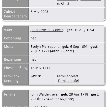
n. Chr.)
Zuletzt
8 Mrz 2023
bearbeitet am
Vater
John Leveson-Gower
,
geb.
10 Aug 1694
Beziehung
nat
Mutter
Evelyn Pierrepont
,
geb.
6 Sep 1691
gest.
26 Jun 1727 (Alter 35 Jahre)
Beziehung
nat
Eheschließung
13 Mrz 1711
Familien-
F49191
Familienblatt
|
Kennung
Familientafel
Familie
John Waldegrave
,
geb.
28 Apr 1718
gest.
22 Okt 1784 (Alter 66 Jahre)