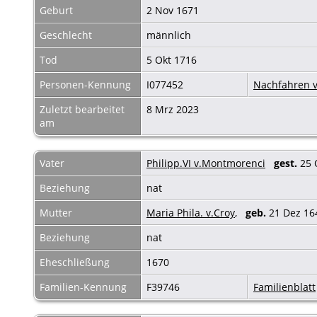
Geburt
2 Nov 1671
Geschlecht
männlich
Tod
5 Okt 1716
Personen-Kennung
I077452
Nachfahren v
Zuletzt bearbeitet
8 Mrz 2023
am
Vater
Philipp.VI v.Montmorenci
gest.
25 
Beziehung
nat
Mutter
Maria Phila. v.Croy
,
geb.
21 Dez 1
Beziehung
nat
Eheschließung
1670
Familien-Kennung
F39746
Familienblatt