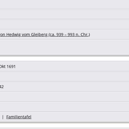
on Hedwig vom Gleiberg (ca. 939 – 993 n. Chr.)
Okt 1691
642
|
Familientafel