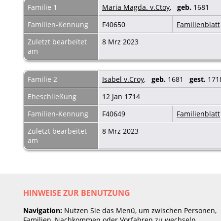
Familie 1
Maria Magda. v.Ctoy
,
geb.
1681
Familien-Kennung
F40650
Familienblatt
Zuletzt bearbeitet
8 Mrz 2023
am
Familie 2
Isabel v.Croy
,
geb.
1681
gest.
1718
Eheschließung
12 Jan 1714
Familien-Kennung
F40649
Familienblatt
Zuletzt bearbeitet
8 Mrz 2023
am
HINWEISE ZUR BENUTZUNG
Navigation:
Nutzen Sie das Menü, um zwischen Personen,
Familien, Nachkommen oder Vorfahren zu wechseln.