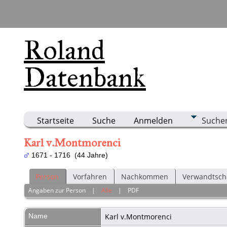
Roland
Datenbank
Startseite
Suche
Anmelden
Suche
Karl v.Montmorenci
1671 - 1716 (44 Jahre)
Person
Vorfahren
Nachkommen
Verwandtsch
Angaben zur Person
|
Alle
|
PDF
Name
Karl
v.Montmorenci