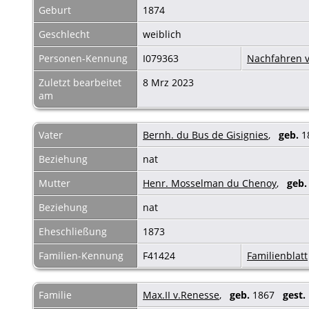
Geburt
1874
Geschlecht
weiblich
Personen-Kennung
I079363
Nachfahren v
Zuletzt bearbeitet
8 Mrz 2023
am
Vater
Bernh. du Bus de Gisignies
,
geb.
1
Beziehung
nat
Mutter
Henr. Mosselman du Chenoy
,
geb.
Beziehung
nat
Eheschließung
1873
Familien-Kennung
F41424
Familienblatt
Familie
Max.II v.Renesse
,
geb.
1867
gest.