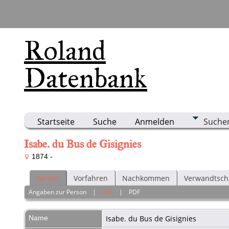
Roland
Datenbank
Startseite
Suche
Anmelden
Suche
Isabe. du Bus de Gisignies
1874 -
Person
Vorfahren
Nachkommen
Verwandtsch
Angaben zur Person
|
Alle
|
PDF
Name
Isabe. du Bus
de Gisignies