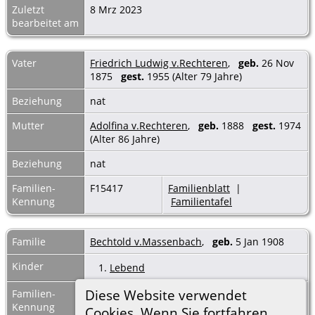
Zuletzt
8 Mrz 2023
bearbeitet am
Vater
Friedrich Ludwig v.Rechteren
,
geb.
26 Nov
1875
gest.
1955 (Alter 79 Jahre)
Beziehung
nat
Mutter
Adolfina v.Rechteren
,
geb.
1888
gest.
1974
(Alter 86 Jahre)
Beziehung
nat
Familien-
F15417
Familienblatt
|
Kennung
Familientafel
Familie
Bechtold v.Massenbach
,
geb.
5 Jan 1908
Kinder
1.
Lebend
Diese Website verwendet
Familien-
F36252
Familienblatt
|
Kennung
Familientafel
Cookies. Wenn Sie fortfahren,