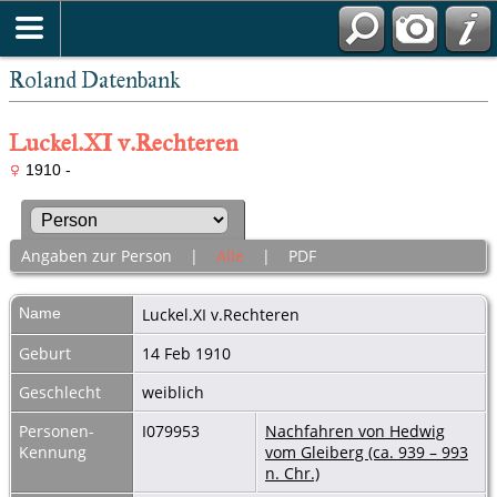
Roland Datenbank
Luckel.XI v.Rechteren
1910 -
Angaben zur Person
|
Alle
|
PDF
Name
Luckel.XI
v.Rechteren
Geburt
14 Feb 1910
Geschlecht
weiblich
Personen-
I079953
Nachfahren von Hedwig
Kennung
vom Gleiberg (ca. 939 – 993
n. Chr.)