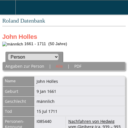
Roland Datenbank
John Holles
1661 - 1711 (50 Jahre)
Angaben zur Person
|
Alle
|
PDF
Name
John
Holles
Geburt
9 Jan 1661
Geschlecht
männlich
Tod
15 Jul 1711
Personen-
I085440
Nachfahren von Hedwig
Kennung
vom Gleiberg (ca. 939 – 993