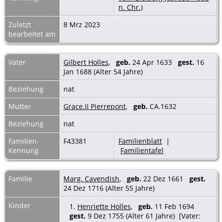
n. Chr.)
Zuletzt
8 Mrz 2023
bearbeitet am
Vater
Gilbert Holles
,
geb.
24 Apr 1633
gest.
16
Jan 1688 (Alter 54 Jahre)
Beziehung
nat
Mutter
Grace.II Pierrepont
,
geb.
CA.1632
Beziehung
nat
Familien-
F43381
Familienblatt
|
Kennung
Familientafel
Familie
Marg. Cavendish
,
geb.
22 Dez 1661
gest.
24 Dez 1716 (Alter 55 Jahre)
Kinder
1.
Henriette Holles
,
geb.
11 Feb 1694
gest.
9 Dez 1755 (Alter 61 Jahre) [Vater: