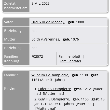
Zuletzt
8 Mrz 2023
bearbeitet am
Vater
Dreux.III de Monchy
,
geb.
1080
Beziehung
nat
Mutter
Edith v.Varennes
,
geb.
1076
Beziehung
nat
Familien-
F02572
Familienblatt
|
Kennung
Familientafel
Familie 1
Wilhelm.I v.Dampierre
,
geb.
1130
gest.
1161 (Alter 31 Jahre)
Kinder
1.
Odette v.Dampierre
gest.
1212 [Vater:
nat] [Mutter: nat]
2.
Guy.II v.Dampierre
,
geb.
1155
gest.
18
Jan 1216 (Alter 61 Jahre) [Vater: nat]
[Mutter: nat]