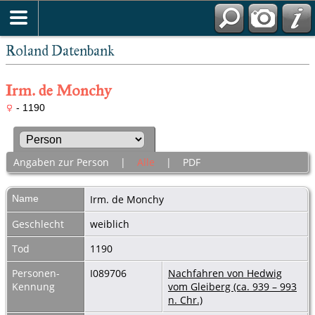
Roland Datenbank
Irm. de Monchy
- 1190
Angaben zur Person
|
Alle
|
PDF
Name
Irm.
de Monchy
Geschlecht
weiblich
Tod
1190
Personen-
I089706
Nachfahren von Hedwig
Kennung
vom Gleiberg (ca. 939 – 993
n. Chr.)