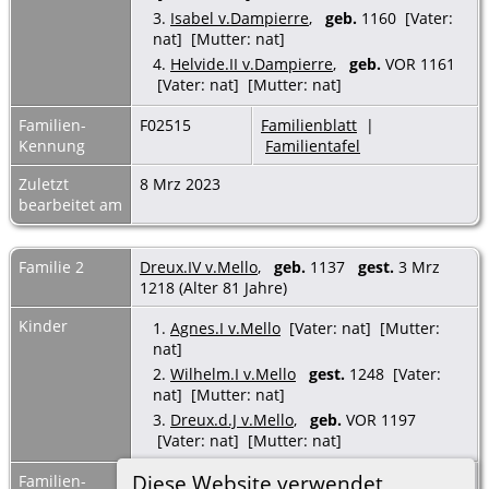
3.
Isabel v.Dampierre
,
geb.
1160 [Vater:
nat] [Mutter: nat]
4.
Helvide.II v.Dampierre
,
geb.
VOR 1161
[Vater: nat] [Mutter: nat]
Familien-
F02515
Familienblatt
|
Kennung
Familientafel
Zuletzt
8 Mrz 2023
bearbeitet am
Familie 2
Dreux.IV v.Mello
,
geb.
1137
gest.
3 Mrz
1218 (Alter 81 Jahre)
Kinder
1.
Agnes.I v.Mello
[Vater: nat] [Mutter:
nat]
2.
Wilhelm.I v.Mello
gest.
1248 [Vater:
nat] [Mutter: nat]
3.
Dreux.d.J v.Mello
,
geb.
VOR 1197
[Vater: nat] [Mutter: nat]
Diese Website verwendet
Familien-
F32949
Familienblatt
|