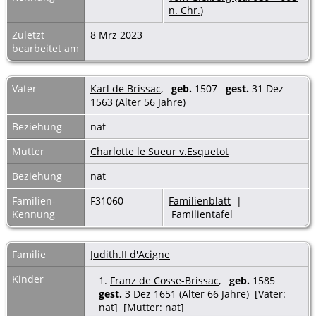
n. Chr.)
Zuletzt
8 Mrz 2023
bearbeitet am
Vater
Karl de Brissac
,
geb.
1507
gest.
31 Dez
1563 (Alter 56 Jahre)
Beziehung
nat
Mutter
Charlotte le Sueur v.Esquetot
Beziehung
nat
Familien-
F31060
Familienblatt
|
Kennung
Familientafel
Familie
Judith.II d'Acigne
Kinder
1.
Franz de Cosse-Brissac
,
geb.
1585
gest.
3 Dez 1651 (Alter 66 Jahre) [Vater:
nat] [Mutter: nat]