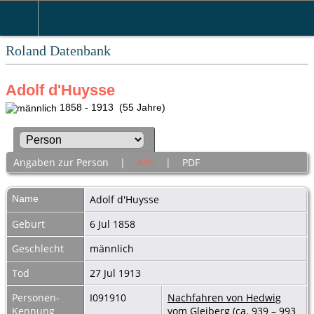
Roland Datenbank
Adolf d'Huysse
1858 - 1913 (55 Jahre)
Angaben zur Person
|
Alle
|
PDF
Name
Adolf
d'Huysse
Geburt
6 Jul 1858
Geschlecht
männlich
Tod
27 Jul 1913
Personen-
I091910
Nachfahren von Hedwig
Kennung
vom Gleiberg (ca. 939 – 993