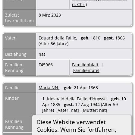
n. Chr.)
Zuletzt
8 Mrz 2023
bearbeitet am
Vater
Eduard della Faille
,
geb.
1810
gest.
1866
(Alter 56 Jahre)
Beziehung
nat
Familien-
F45966
Familienblatt
|
Kennung
Familientafel
Familie
Maria NN.
,
geb.
21 Apr 1863
Kinder
1.
Idesbald della Faille d'Huysse
,
geb.
10
Apr 1885
gest.
12 Aug 1944 (Alter 59
Jahre) [Vater: nat] [Mutter: nat]
Diese Website verwendet
Familien-
F45965
Familienblatt
|
Kennung
Familientafel
Cookies. Wenn Sie fortfahren,