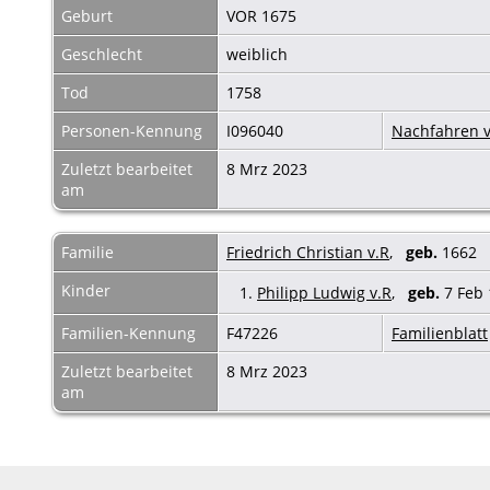
Geburt
VOR 1675
Geschlecht
weiblich
Tod
1758
Personen-Kennung
I096040
Nachfahren v
Zuletzt bearbeitet
8 Mrz 2023
am
Familie
Friedrich Christian v.R
,
geb.
1662
Kinder
1.
Philipp Ludwig v.R
,
geb.
7 Feb
Familien-Kennung
F47226
Familienblatt
Zuletzt bearbeitet
8 Mrz 2023
am