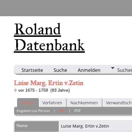
Roland
Datenbank
Startseite
Suche
Anmelden
Suche
Luise Marg. Ertin v.Zetin
vor 1675 - 1758 (83 Jahre)
Person
Vorfahren
Nachkommen
Verwandtsch
Angaben zur Person
|
Alle
|
PDF
Name
Luise Marg. Ertin
v.Zetin