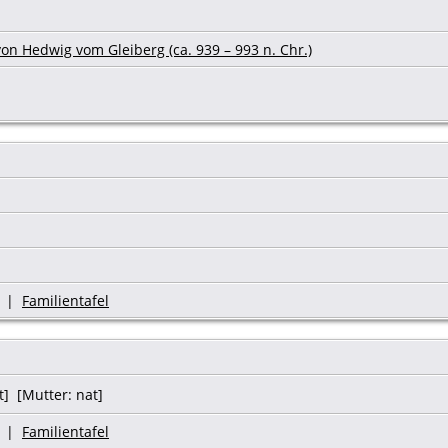
on Hedwig vom Gleiberg (ca. 939 – 993 n. Chr.)
|
Familientafel
t] [Mutter: nat]
|
Familientafel