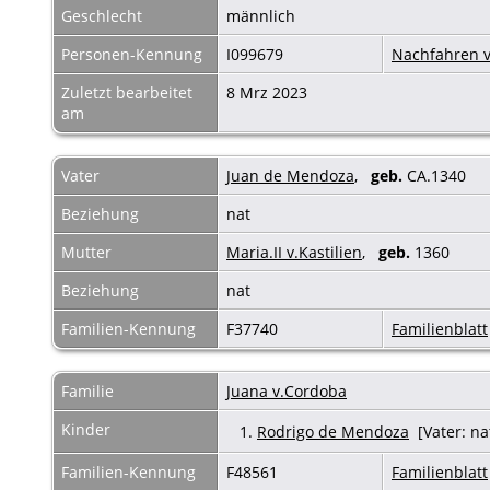
Geschlecht
männlich
Personen-Kennung
I099679
Nachfahren v
Zuletzt bearbeitet
8 Mrz 2023
am
Vater
Juan de Mendoza
,
geb.
CA.1340
Beziehung
nat
Mutter
Maria.II v.Kastilien
,
geb.
1360
Beziehung
nat
Familien-Kennung
F37740
Familienblatt
Familie
Juana v.Cordoba
Kinder
1.
Rodrigo de Mendoza
[Vater: na
Familien-Kennung
F48561
Familienblatt