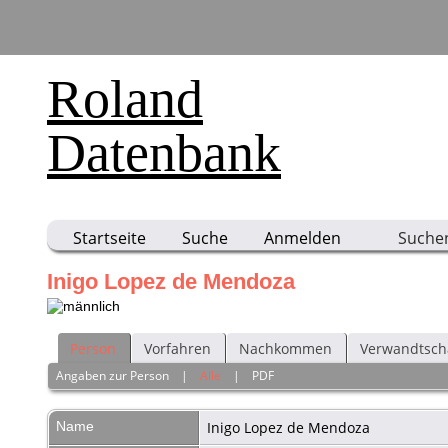
Roland
Datenbank
Startseite
Suche
Anmelden
Suche
Inigo Lopez de Mendoza
Person
Vorfahren
Nachkommen
Verwandtsch
Angaben zur Person
|
Alle
|
PDF
Name
Inigo Lopez
de Mendoza