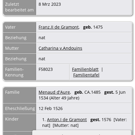
Zuletzt
8 Mrz 2023
bearbeitet am
Vater
Franz.II de Gramont
,
geb.
1475
Beziehung
nat
Mutter
Catharina v.Andouins
Beziehung
nat
Familien-
F58023
Familienblatt
|
Kennung
Familientafel
Familie
Menaud d'Aure
,
geb.
CA.1485
gest.
5 Jun
1534 (Alter 49 Jahre)
Eheschließung
12 Feb 1526
Kinder
1.
Anton.I de Gramont
gest.
1576 [Vater:
nat] [Mutter: nat]