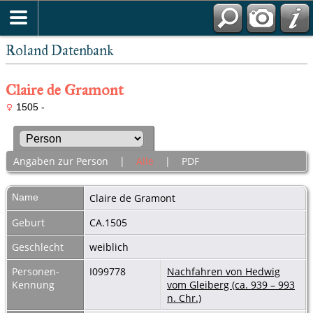
Roland Datenbank
Claire de Gramont
1505 -
Angaben zur Person
|
Alle
|
PDF
Name
Claire
de Gramont
Geburt
CA.1505
Geschlecht
weiblich
Personen-
I099778
Nachfahren von Hedwig
Kennung
vom Gleiberg (ca. 939 – 993
n. Chr.)