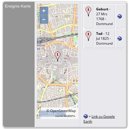
Ereignis-Karte
Geburt
-
+
27 Mrz
–
1768 -
Dortmund
Tod
- 12
Jul 1825 -
Dortmund
©
OpenStreetMap
500 m
contributors.
=
Link zu Google
Earth