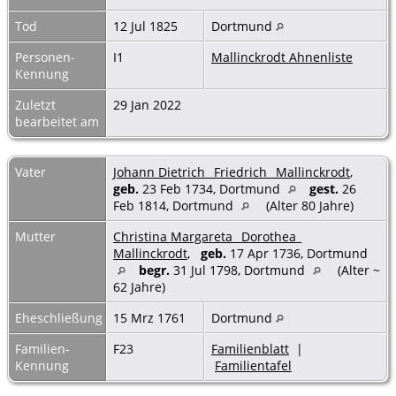
Tod
12 Jul 1825
Dortmund
Personen-
I1
Mallinckrodt Ahnenliste
Kennung
Zuletzt
29 Jan 2022
bearbeitet am
Vater
Johann Dietrich _Friedrich_ Mallinckrodt
,
geb.
23 Feb 1734, Dortmund
gest.
26
Feb 1814, Dortmund
(Alter 80 Jahre)
Mutter
Christina Margareta _Dorothea_
Mallinckrodt
,
geb.
17 Apr 1736, Dortmund
begr.
31 Jul 1798, Dortmund
(Alter ~
62 Jahre)
Eheschließung
15 Mrz 1761
Dortmund
Familien-
F23
Familienblatt
|
Kennung
Familientafel