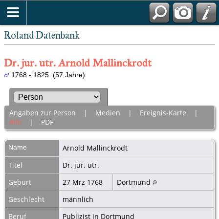
Roland Datenbank
Dr. jur. utr. Arnold Mallinckrodt
1768 - 1825 (57 Jahre)
Angaben zur Person
|
Medien
|
Ereignis-Karte
|
Alle
|
PDF
Name
Arnold
Mallinckrodt
Titel
Dr. jur. utr.
Geburt
27 Mrz 1768
Dortmund
Geschlecht
männlich
Beruf
Publizist in Dortmund