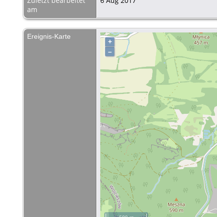
Zuletzt bearbeitet
6 Aug 2017
am
Ereignis-Karte
+
–
500 m