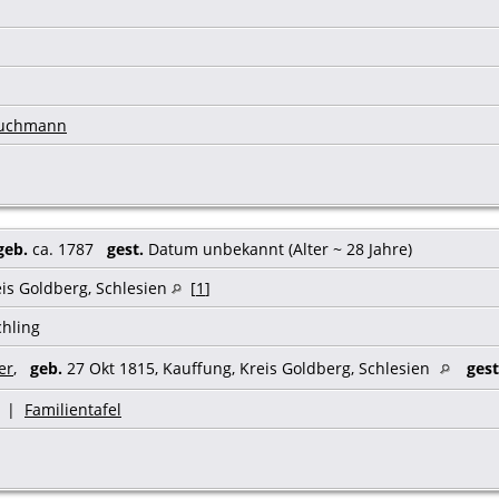
ruchmann
geb.
ca. 1787
gest.
Datum unbekannt (Alter ~ 28 Jahre)
eis Goldberg, Schlesien
[
1
]
chling
er
,
geb.
27 Okt 1815, Kauffung, Kreis Goldberg, Schlesien
gest
|
Familientafel