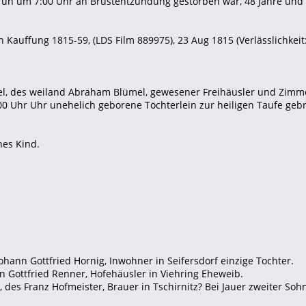
rüh um 7:00 Uhr an Brustentzündung gestorben war, 48 Jahre und 
 Kauffung 1815-59, (LDS Film 889975), 23 Aug 1815 (Verlässlichkeit:
el, des weiland Abraham Blümel, gewesener Freihäusler und Zimmer
00 Uhr Uhr unehelich geborene Töchterlein zur heiligen Taufe ge
es Kind.
ohann Gottfried Hornig, Inwohner in Seifersdorf einzige Tochter.
n Gottfried Renner, Hofehäusler in Viehring Eheweib.
, des Franz Hofmeister, Brauer in Tschirnitz? Bei Jauer zweiter Soh