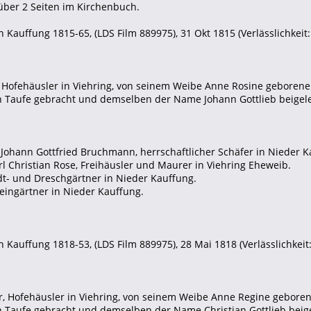
 über 2 Seiten im Kirchenbuch.
 Kauffung 1815-65, (LDS Film 889975), 31 Okt 1815 (Verlässlichkeit: 
r, Hofehäusler in Viehring, von seinem Weibe Anne Rosine geboren
n Taufe gebracht und demselben der Name Johann Gottlieb beigel
s Johann Gottfried Bruchmann, herrschaftlicher Schäfer in Nieder K
rl Christian Rose, Freihäusler und Maurer in Viehring Eheweib.
ndt- und Dreschgärtner in Nieder Kauffung.
Kleingärtner in Nieder Kauffung.
 Kauffung 1818-53, (LDS Film 889975), 28 Mai 1818 (Verlässlichkeit:
er, Hofehäusler in Viehring, von seinem Weibe Anne Regine gebore
n Taufe gebracht und demselben der Name Christian Gottlieb beig