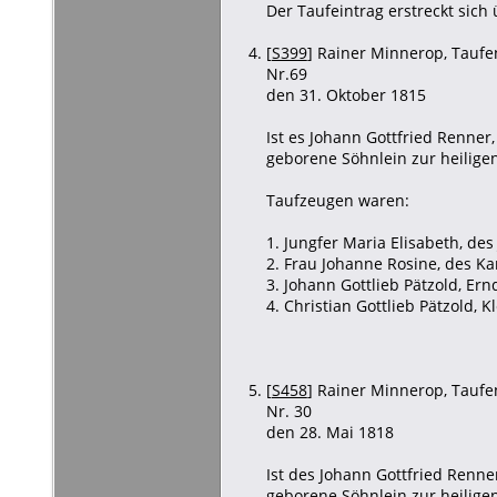
Der Taufeintrag erstreckt sich
[
S399
] Rainer Minnerop, Taufen
Nr.69
den 31. Oktober 1815
Ist es Johann Gottfried Renne
geborene Söhnlein zur heilige
Taufzeugen waren:
1. Jungfer Maria Elisabeth, de
2. Frau Johanne Rosine, des Ka
3. Johann Gottlieb Pätzold, Er
4. Christian Gottlieb Pätzold, 
[
S458
] Rainer Minnerop, Taufen
Nr. 30
den 28. Mai 1818
Ist des Johann Gottfried Renn
geborene Söhnlein zur heilige