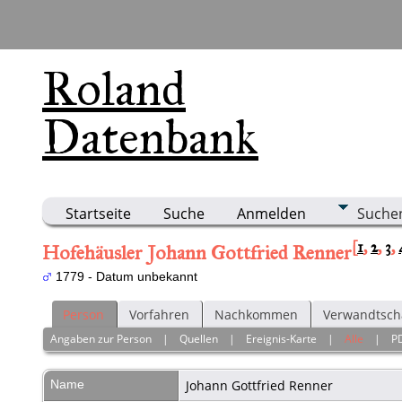
Roland
Datenbank
Startseite
Suche
Anmelden
Suche
[
1
,
2
,
3
,
Hofehäusler Johann Gottfried Renner
1779 - Datum unbekannt
Person
Vorfahren
Nachkommen
Verwandtsch
Angaben zur Person
|
Quellen
|
Ereignis-Karte
|
Alle
|
P
Name
Johann Gottfried
Renner