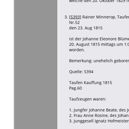
welche den 20. Oktober 1829 f
[
S393
] Rainer Minnerop, Taufen
Nr.52
den 23. Aug 1815
ist der Johanne Eleonore Blüm
20. August 1815 mittags um 1:
worden.
Bemerkung: unehelich geboren
Quelle: S394
Taufen Kauffung 1815
Pag.60
Taufzeugen waren:
1. Jungfer Johanne Beate, des J
2. Frau Anne Rosine, des Johan
3. Junggesell Ignatz Hofmeister