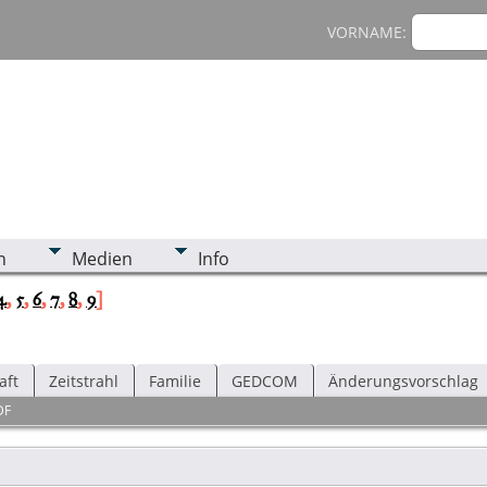
VORNAME:
n
Medien
Info
4
,
5
,
6
,
7
,
8
,
9
]
aft
Zeitstrahl
Familie
GEDCOM
Änderungsvorschlag
DF