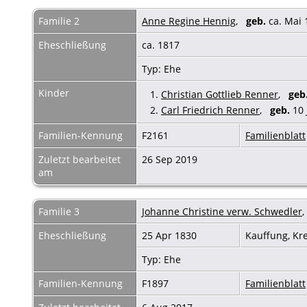
Familie 2
Anne Regine Hennig
,
geb.
ca. Mai
Eheschließung
ca. 1817
Typ: Ehe
Kinder
1.
Christian Gottlieb Renner
,
geb
2.
Carl Friedrich Renner
,
geb.
10 
Familien-Kennung
F2161
Familienblatt
Zuletzt bearbeitet
26 Sep 2019
am
Familie 3
Johanne Christine verw. Schwedler
Eheschließung
25 Apr 1830
Kauffung, Kr
Typ: Ehe
Familien-Kennung
F1897
Familienblatt