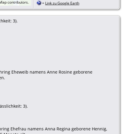
tMap
contributors.
=
Link zu Google Earth
keit: 3).
Viehring Eheweib namens Anne Rosine geborene
en.
slichkeit: 3).
iehring Ehefrau namens Anna Regina geborene Hennig,