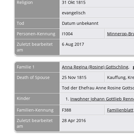
Religion
31 Okt 1815
evangelisch
Tod
Datum unbekannt
Personen-Kennung
I1004
Minnerop-B
Zuletzt bearbeitet
6 Aug 2017
am
Familie 1
Anna Regina (Rosine) Gottschling
,
Death of Spouse
25 Nov 1815
Kauffung, Kr
Tod der Ehefrau Anne Rosine Gotts
Kinder
1.
Inwohner Johann Gottlieb Renn
Familien-Kennung
F388
Familienblatt
Zuletzt bearbeitet
28 Apr 2016
am