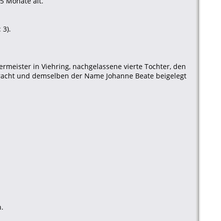
5 Monate alt.
 3).
meister in Viehring, nachgelassene vierte Tochter, den
bracht und demselben der Name Johanne Beate beigelegt
n.