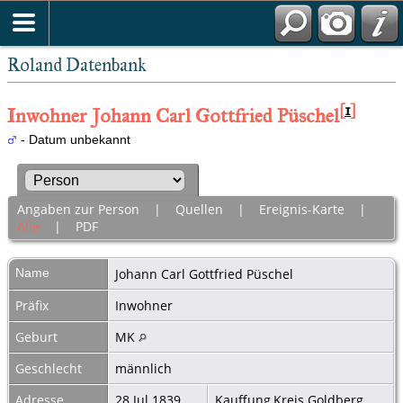
Roland Datenbank
[
1
]
Inwohner Johann Carl Gottfried Püschel
- Datum unbekannt
Angaben zur Person
|
Quellen
|
Ereignis-Karte
|
Alle
|
PDF
Name
Johann Carl Gottfried
Püschel
Präfix
Inwohner
Geburt
MK
Geschlecht
männlich
Adresse
28 Jul 1839
Kauffung,Kreis Goldberg,