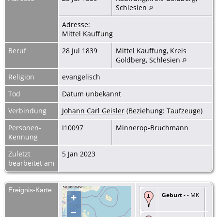
Schlesien
Adresse:
Mittel Kauffung
Beruf
28 Jul 1839
Mittel Kauffung, Kreis
Goldberg, Schlesien
Religion
evangelisch
Tod
Datum unbekannt
Verbindung
Johann Carl Geisler
(Beziehung: Taufzeuge)
Personen-
I10097
Minnerop-Bruchmann
Kennung
Zuletzt
5 Jan 2023
bearbeitet am
Ereignis-Karte
Geburt
- - MK
+
–