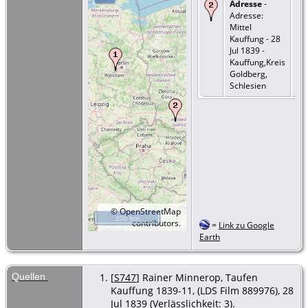
Adresse
-
Adresse:
Mittel
Kauffung - 28
Jul 1839 -
Kauffung,Kreis
Goldberg,
Schlesien
©
OpenStreetMap
200 km
contributors.
=
Link zu Google
Earth
Quellen
[
S747
] Rainer Minnerop, Taufen
Kauffung 1839-11, (LDS Film 889976), 28
Jul 1839 (Verlässlichkeit: 3).