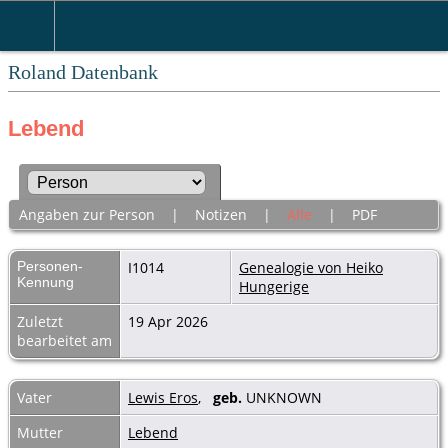
Roland Datenbank
Lebend
Angaben zur Person
|
Notizen
|
Alle
|
PDF
Personen-
I1014
Genealogie von Heiko
Kennung
Hungerige
Zuletzt
19 Apr 2026
bearbeitet am
Vater
Lewis Eros
,
geb.
UNKNOWN
Mutter
Lebend