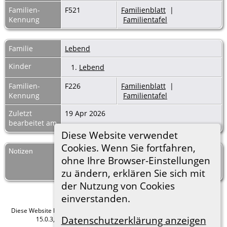
Familien-
F521
Familienblatt
|
Kennung
Familientafel
Familie
Lebend
Kinder
1.
Lebend
Familien-
F226
Familienblatt
|
Kennung
Familientafel
Zuletzt
19 Apr 2026
bearbeitet am
Diese Website verwendet
Cookies. Wenn Sie fortfahren,
Notizen
Mit dieser Bemerkung ist mindestens eine
ohne Ihre Browser-Einstellungen
lebende Person verknüpft - Details werden
aus Datenschutzgründen nicht angezeigt.
zu ändern, erklären Sie sich mit
der Nutzung von Cookies
einverstanden.
Diese Website läuft mit
The Next Generation of Genealogy Sitebuilding
v.
Datenschutzerklärung anzeigen
15.0.3, programmiert von Darrin Lythgoe © 2001-2026.