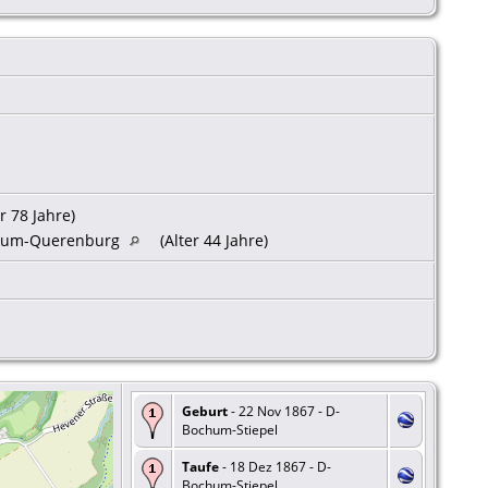
r 78 Jahre)
chum-Querenburg
(Alter 44 Jahre)
Geburt
- 22 Nov 1867 - D-
Bochum-Stiepel
Taufe
- 18 Dez 1867 - D-
Bochum-Stiepel