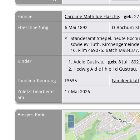
Familie
Caroline Mathilde Flasche
,
geb.
27
Eheschließung
6 Mai 1892
D-Bochum-St
Standesamt Stiepel, heute Bochum
sowie ev.-luth. Kirchengemeinde 
16. Film 469075. Batch M984377.
Kinder
1.
Adele Gustrau
,
geb.
8 Jul 1892
2.
Hedwig A d e l h e i d Gustrau
Familien-Kennung
F3635
Familienblatt
Zuletzt bearbeitet
17 Mai 2026
am
Ereignis-Karte
+
–