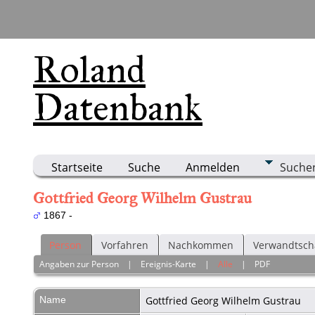
Roland
Datenbank
Startseite
Suche
Anmelden
Suche
Gottfried Georg Wilhelm Gustrau
1867 -
Person
Vorfahren
Nachkommen
Verwandtsch
Angaben zur Person
|
Ereignis-Karte
|
Alle
|
PDF
Name
Gottfried Georg Wilhelm
Gustrau