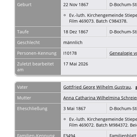
Geburt
22 Nov 1867
D-Bochum-St
Ev.-luth. Kirchengemeinde Stiepe
Film 469073. Batch C984378.
Taufe
18 Dez 1867
D-Bochum-St
Geschlecht
männlich
Personen-Kennung
I10178
Genealogie v
Zuletzt bearbeitet
17 Mai 2026
am
Vater
Gottfried Georg Wilhelm Gustrau
,
Mutter
Anna Catharina Wilhelmina Schreie
Eheschließung
3 Mai 1867
D-Bochum-St
Ev.-luth. Kirchengemeinde Stiepel
Film 469072. Batch M984372. Bei
Familien-Kennung
F3494
Familienblatt