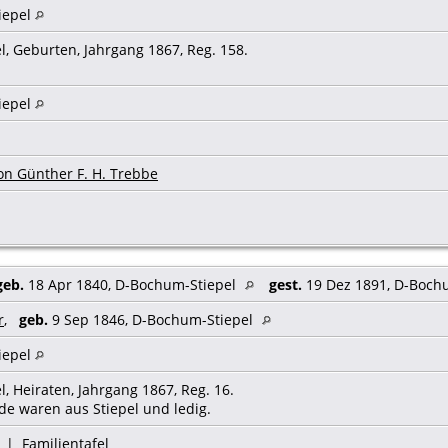
iepel
l, Geburten, Jahrgang 1867, Reg. 158.
iepel
on Günther F. H. Trebbe
geb.
18 Apr 1840, D-Bochum-Stiepel
gest.
19 Dez 1891, D-Boch
r
,
geb.
9 Sep 1846, D-Bochum-Stiepel
iepel
, Heiraten, Jahrgang 1867, Reg. 16.
de waren aus Stiepel und ledig.
|
Familientafel