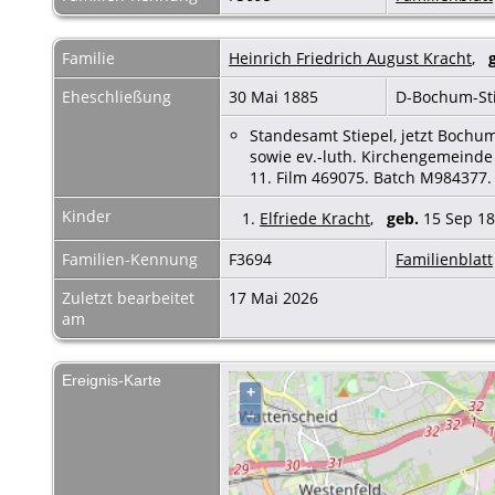
Familie
Heinrich Friedrich August Kracht
,
Eheschließung
30 Mai 1885
D-Bochum-St
Standesamt Stiepel, jetzt Bochum
sowie ev.-luth. Kirchengemeinde 
11. Film 469075. Batch M984377.
Kinder
1.
Elfriede Kracht
,
geb.
15 Sep 18
Familien-Kennung
F3694
Familienblatt
Zuletzt bearbeitet
17 Mai 2026
am
Ereignis-Karte
+
–