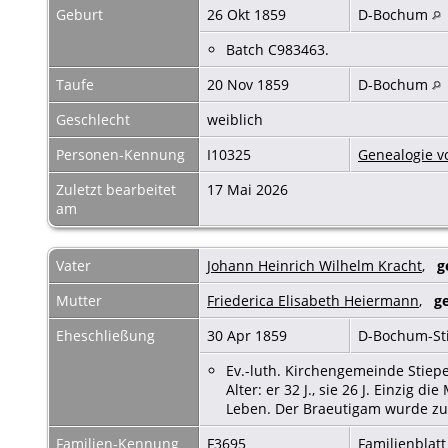
Geburt
26 Okt 1859
D-Bochum
Batch C983463.
Taufe
20 Nov 1859
D-Bochum
Geschlecht
weiblich
Personen-Kennung
I10325
Genealogie v
Zuletzt bearbeitet
17 Mai 2026
am
Vater
Johann Heinrich Wilhelm Kracht
,
g
Mutter
Friederica Elisabeth Heiermann
,
g
Eheschließung
30 Apr 1859
D-Bochum-St
Ev.-luth. Kirchengemeinde Stiepel
Alter: er 32 J., sie 26 J. Einzig 
Leben. Der Braeutigam wurde z
Familien-Kennung
F3695
Familienblatt