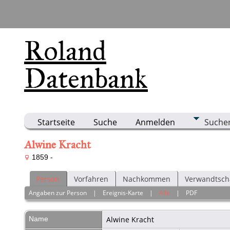
Roland
Datenbank
Startseite
Suche
Anmelden
Suche
Alwine Kracht
1859 -
Person
Vorfahren
Nachkommen
Verwandtsch
Angaben zur Person
|
Ereignis-Karte
|
Alle
|
PDF
Name
Alwine
Kracht