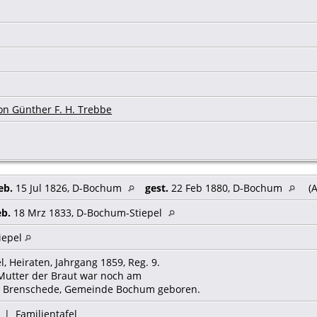
on Günther F. H. Trebbe
eb.
15 Jul 1826, D-Bochum
gest.
22 Feb 1880, D-Bochum
(A
eb.
18 Mrz 1833, D-Bochum-Stiepel
iepel
, Heiraten, Jahrgang 1859, Reg. 9.
die Mutter der Braut war noch am
u Brenschede, Gemeinde Bochum geboren.
|
Familientafel