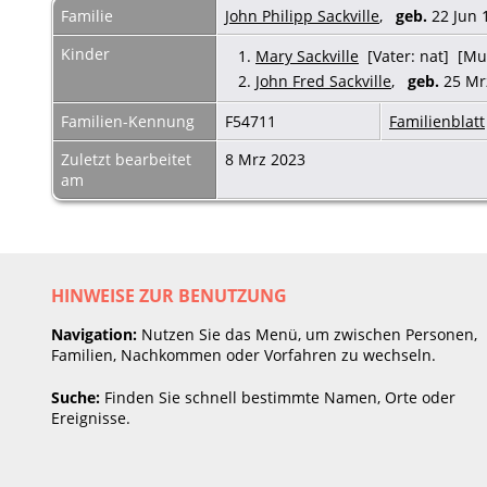
Familie
John Philipp Sackville
,
geb.
22 Jun
Kinder
1.
Mary Sackville
[Vater: nat] [Mut
2.
John Fred Sackville
,
geb.
25 M
Familien-Kennung
F54711
Familienblatt
Zuletzt bearbeitet
8 Mrz 2023
am
HINWEISE ZUR BENUTZUNG
Navigation:
Nutzen Sie das Menü, um zwischen Personen,
Familien, Nachkommen oder Vorfahren zu wechseln.
Suche:
Finden Sie schnell bestimmte Namen, Orte oder
Ereignisse.