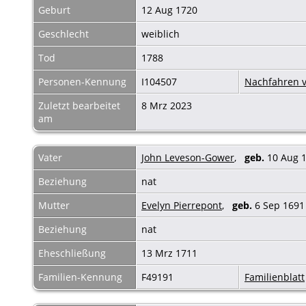
Geburt
12 Aug 1720
Geschlecht
weiblich
Tod
1788
Personen-Kennung
I104507
Nachfahren v
Zuletzt bearbeitet
8 Mrz 2023
am
Vater
John Leveson-Gower
,
geb.
10 Aug 
Beziehung
nat
Mutter
Evelyn Pierrepont
,
geb.
6 Sep 16
Beziehung
nat
Eheschließung
13 Mrz 1711
Familien-Kennung
F49191
Familienblatt