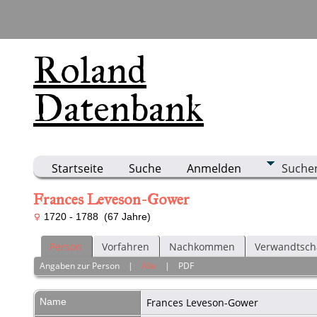
Roland
Datenbank
Startseite
Suche
Anmelden
Suche
Frances Leveson-Gower
1720 - 1788 (67 Jahre)
Person
Vorfahren
Nachkommen
Verwandtsch
Angaben zur Person
|
Alle
|
PDF
Name
Frances
Leveson-Gower