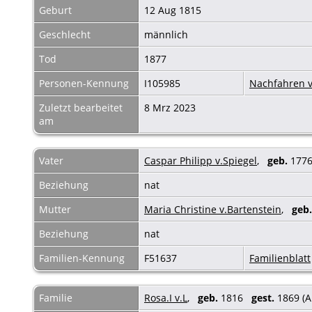
Geburt
12 Aug 1815
Geschlecht
männlich
Tod
1877
Personen-Kennung
I105985
Nachfahren v
Zuletzt bearbeitet
8 Mrz 2023
am
Vater
Caspar Philipp v.Spiegel
,
geb.
17
Beziehung
nat
Mutter
Maria Christine v.Bartenstein
,
geb.
Beziehung
nat
Familien-Kennung
F51637
Familienblatt
Familie
Rosa.I v.L
,
geb.
1816
gest.
1869 (A