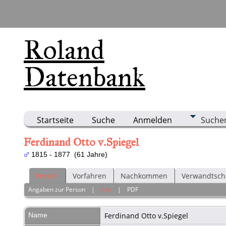
Roland
Datenbank
Startseite
Suche
Anmelden
Suche
Ferdinand Otto v.Spiegel
1815 - 1877 (61 Jahre)
Person
Vorfahren
Nachkommen
Verwandtsch
Angaben zur Person
|
Alle
|
PDF
Name
Ferdinand Otto
v.Spiegel