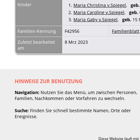
Kinder
1.
Maria Christina v.Spiegel
,
geb.
2.
Maria Caroline v.Spiegel
,
geb.
3.
Maria Gaby v.Spiegel
,
geb.
15 
Familien-Kennung
F42956
Familienblatt
Zuletzt bearbeitet
8 Mrz 2023
am
HINWEISE ZUR BENUTZUNG
Navigation:
Nutzen Sie das Menü, um zwischen Personen,
Familien, Nachkommen oder Vorfahren zu wechseln.
Suche:
Finden Sie schnell bestimmte Namen, Orte oder
Ereignisse.
Diese Website läuft mit