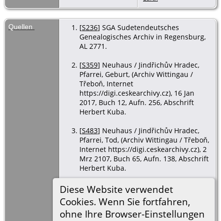
Quellen
[
S236
] SGA Sudetendeutsches
Genealogisches Archiv in Regensburg,
AL 2771.
[
S359
] Neuhaus / Jindřichův Hradec,
Pfarrei, Geburt, (Archiv Wittingau /
Třeboň, Internet
https://digi.ceskearchivy.cz), 16 Jan
2017, Buch 12, Aufn. 256, Abschrift
Herbert Kuba.
[
S483
] Neuhaus / Jindřichův Hradec,
Pfarrei, Tod, (Archiv Wittingau / Třeboň,
Internet https://digi.ceskearchivy.cz), 2
Mrz 2107, Buch 65, Aufn. 138, Abschrift
Herbert Kuba.
[
S96
] Oberbaumgarten, Pfarre, 27 Mrz
Diese Website verwendet
2015, Trauungsmatrikel, eigene
Cookies. Wenn Sie fortfahren,
Abschrift.
ohne Ihre Browser-Einstellungen
Archiv Wittingau, Internet, Buch 13,