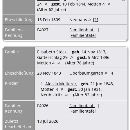
24
gest.
10 Feb 1844, Motten 4
(Alter 62 Jahre)
Eheschließung
13 Feb 1809
Neuhaus
[
1
]
Familien-
F4027
Familienblatt
|
Kennung
Familientafel
Familie
Elisabeth Stöckl
,
geb.
14 Nov 1817,
Gatterschlag 29
gest.
5 Mrz 1896,
Motten 4
(Alter 78 Jahre)
Eheschließung
28 Nov 1843
Oberbaumgarten
[
4
]
Kinder
1.
Aloisia Multerer
,
geb.
21 Jun 1848,
Motten 4
gest.
30 Jan 1931,
Neubistritz
(Alter 82 Jahre)
Familien-
F4026
Familienblatt
|
Kennung
Familientafel
Zuletzt
18 Jul 2026
bearbeitet am