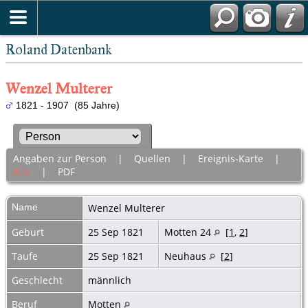
Roland Datenbank
Wenzel Multerer
1821 - 1907 (85 Jahre)
Angaben zur Person
|
Quellen
|
Ereignis-Karte
|
Alle
|
PDF
Name
Wenzel
Multerer
Geburt
25 Sep 1821
Motten 24
[
1
,
2
]
Taufe
25 Sep 1821
Neuhaus
[
2
]
Geschlecht
männlich
Beruf
Motten