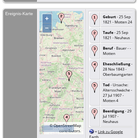
Ereignis-Karte
Geburt
- 25 Sep
+
1821 - Motten 24
–
Taufe
- 25 Sep
1821 - Neuhaus
Beruf
- Bauer - -
Motten
Eheschließung
-
28 Nov 1843 -
Oberbaumgarten
Tod
- Ursache:
Altersschwäche -
27 Jul 1907 -
Motten 4
Beerdigung
- 29
Jul 1907 -
Neuhaus
©
OpenStreetMap
200 km
contributors.
=
Link zu Google
Earth