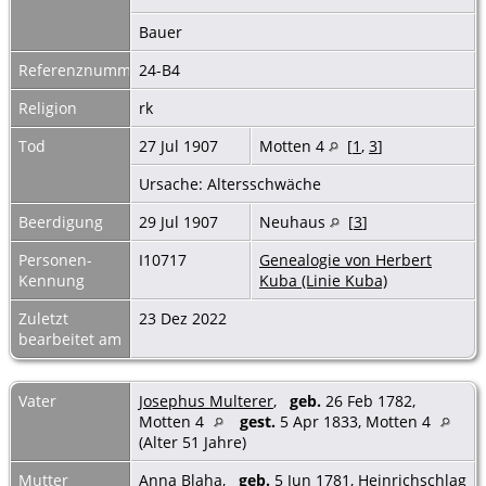
Bauer
Referenznummer
24-B4
Religion
rk
Tod
27 Jul 1907
Motten 4
[
1
,
3
]
Ursache: Altersschwäche
Beerdigung
29 Jul 1907
Neuhaus
[
3
]
Personen-
I10717
Genealogie von Herbert
Kennung
Kuba (Linie Kuba)
Zuletzt
23 Dez 2022
bearbeitet am
Vater
Josephus Multerer
,
geb.
26 Feb 1782,
Motten 4
gest.
5 Apr 1833, Motten 4
(Alter 51 Jahre)
Mutter
Anna Blaha
,
geb.
5 Jun 1781, Heinrichschlag