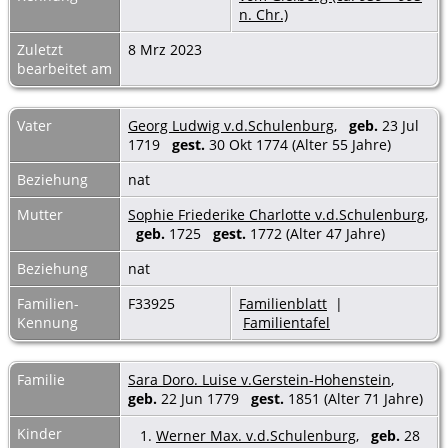
n. Chr.)
Zuletzt
8 Mrz 2023
bearbeitet am
Vater
Georg Ludwig v.d.Schulenburg
,
geb.
23 Jul
1719
gest.
30 Okt 1774 (Alter 55 Jahre)
Beziehung
nat
Mutter
Sophie Friederike Charlotte v.d.Schulenburg
,
geb.
1725
gest.
1772 (Alter 47 Jahre)
Beziehung
nat
Familien-
F33925
Familienblatt
|
Kennung
Familientafel
Familie
Sara Doro. Luise v.Gerstein-Hohenstein
,
geb.
22 Jun 1779
gest.
1851 (Alter 71 Jahre)
Kinder
1.
Werner Max. v.d.Schulenburg
,
geb.
28