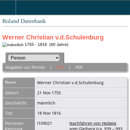
Roland Datenbank
Werner Christian v.d.Schulenburg
1755 - 1816 (60 Jahre)
Angaben zur Person
|
Alle
|
PDF
Name
Werner Christian
v.d.Schulenburg
Geburt
21 Nov 1755
Geschlecht
männlich
Tod
18 Nov 1816
Personen-
I109021
Nachfahren von Hedwig
Kennung
vom Gleiberg (ca. 939 – 993